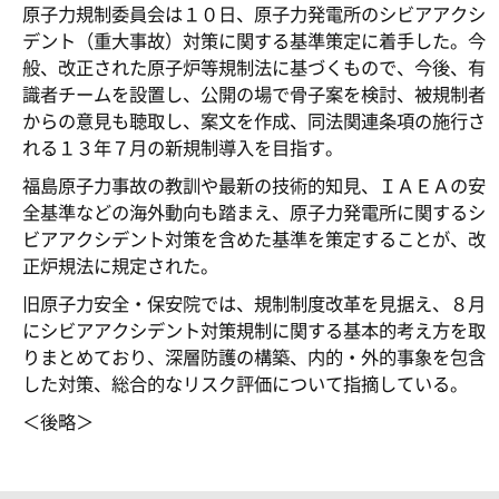
原子力規制委員会は１０日、原子力発電所のシビアアクシ
デント（重大事故）対策に関する基準策定に着手した。今
般、改正された原子炉等規制法に基づくもので、今後、有
識者チームを設置し、公開の場で骨子案を検討、被規制者
からの意見も聴取し、案文を作成、同法関連条項の施行さ
れる１３年７月の新規制導入を目指す。
福島原子力事故の教訓や最新の技術的知見、ＩＡＥＡの安
全基準などの海外動向も踏まえ、原子力発電所に関するシ
ビアアクシデント対策を含めた基準を策定することが、改
正炉規法に規定された。
旧原子力安全・保安院では、規制制度改革を見据え、８月
にシビアアクシデント対策規制に関する基本的考え方を取
りまとめており、深層防護の構築、内的・外的事象を包含
した対策、総合的なリスク評価について指摘している。
＜後略＞