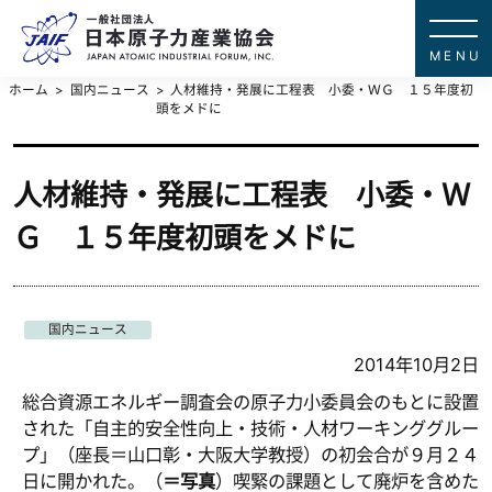
一般社団法
JAPAN ATOMIC IN
ホーム
国内ニュース
人材維持・発展に工程表 小委・ＷＧ １５年度初
頭をメドに
人材維持・発展に工程表 小委・Ｗ
Ｇ １５年度初頭をメドに
国内ニュース
2014年10月2日
総合資源エネルギー調査会の原子力小委員会のもとに設置
された「自主的安全性向上・技術・人材ワーキンググルー
プ」（座長＝山口彰・大阪大学教授）の初会合が９月２４
日に開かれた。（
＝写真
）喫緊の課題として廃炉を含めた