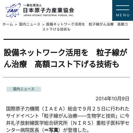
一般社団法
JAPAN ATOMIC IN
ホーム
国内ニュース
設備ネットワーク活用を 粒子線がん治療 高額コ
スト下げる技術も
設備ネットワーク活用を 粒子線が
ん治療 高額コスト下げる技術も
国内ニュース
2014年10月9日
国際原子力機関（ＩＡＥＡ）総会で９月２５日に行われた
サイドイベント「粒子線がん治療――生物学と技術」に今
井礼子放射線医学総合研究所（ＮＩＲＳ）重粒子医科学セ
ンター病院医長（
＝写真
）が登壇した。