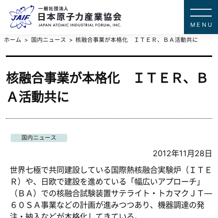
一般社団法
JAPAN ATOMIC IN
ホーム
国内ニュース
核融合事業が本格化 ＩＴＥＲ、ＢＡ活動共に
核融合事業が本格化 ＩＴＥＲ、Ｂ
Ａ活動共に
国内ニュース
2012年11月28日
世界七極で共同建設している国際熱核融合実験炉（ＩＴＥ
Ｒ）や、日欧で建設を進めている「幅広いアプローチ」
（ＢＡ）での核融合試験装置サテライト・トカマクＪＴ―
６０ＳＡ事業などの計画が進みつつあり、機器調達の発
注・納入などが本格化してきている。