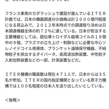
フランス東南のカダラッシュで建設が進んでいるＩＴＥＲ
計画では、日本の機器調達分の価格は計２０００億円程度
になる見込みで、２０１２年末時点での調達取り決めは日
本調達機器全体の約７２％に達している。日本が担当する
主要機器としては、超伝導トロイダル磁場コイルの１８個
中の９個、プラズマの立ち上げ・制御などに必要な中心ソ
レノイドコイル用導体、ブランケット遠隔保守機器、不純
物粒子を排出するダイバータ、高周波加熱装置、中性粒子
入射加熱装置などの一部、計測装置などだ。
ＩＴＥＲ機構の職員数は現在４７１人で、日本からは３５
名が参加。ＩＴＥＲの国内指定機関となっている原子力機
構では１００名程度の日本人を送り出したいとしている。
＜後略＞