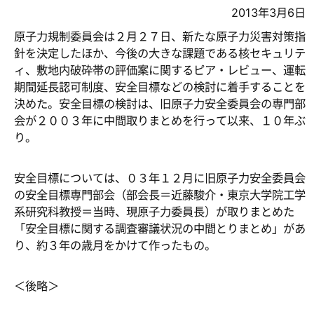
2013年3月6日
原子力規制委員会は２月２７日、新たな原子力災害対策指
針を決定したほか、今後の大きな課題である核セキュリテ
ィ、敷地内破砕帯の評価案に関するピア・レビュー、運転
期間延長認可制度、安全目標などの検討に着手することを
決めた。安全目標の検討は、旧原子力安全委員会の専門部
会が２００３年に中間取りまとめを行って以来、１０年ぶ
り。
安全目標については、０３年１２月に旧原子力安全委員会
の安全目標専門部会（部会長＝近藤駿介・東京大学院工学
系研究科教授＝当時、現原子力委員長）が取りまとめた
「安全目標に関する調査審議状況の中間とりまとめ」があ
り、約３年の歳月をかけて作ったもの。
＜後略＞