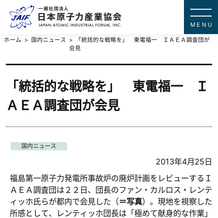
一般社団法
JAPAN ATOMIC IN
ホーム
国内ニュース
「統括的な戦略を」 東電福一 ＩＡＥＡ調査団が
会見
「統括的な戦略を」 東電福一 Ｉ
ＡＥＡ調査団が会見
国内ニュース
2013年4月25日
福島第一原子力発電所事故炉の廃炉計画をレビューするＩ
ＡＥＡ調査団は２２日、団長のファン・カルロス・レンテ
ィッホ氏らが都内で会見した（
＝写真
）。現地を視察した
所感として、レンティッホ団長は「極めて献身的な作業」