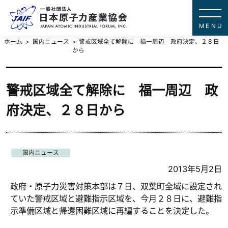
一般社団法
JAPAN ATOMIC IN
ホーム
国内ニュース
警戒区域全て解除に 福一周辺 政府決定、２８日
から
警戒区域全て解除に 福一周辺 政
府決定、２８日から
国内ニュース
2013年5月2日
政府・原子力災害対策本部は７日、双葉町全域に設定され
ていた警戒区域と避難指示区域を、今月２８日に、避難指
示準備区域と帰還困難区域に再編することを決定した。