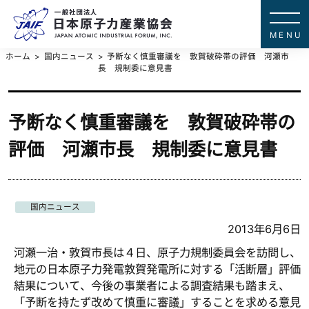
一般社団法
JAPAN ATOMIC IN
ホーム
国内ニュース
予断なく慎重審議を 敦賀破砕帯の評価 河瀬市
長 規制委に意見書
予断なく慎重審議を 敦賀破砕帯の
評価 河瀬市長 規制委に意見書
国内ニュース
2013年6月6日
河瀬一治・敦賀市長は４日、原子力規制委員会を訪問し、
地元の日本原子力発電敦賀発電所に対する「活断層」評価
結果について、今後の事業者による調査結果も踏まえ、
「予断を持たず改めて慎重に審議」することを求める意見