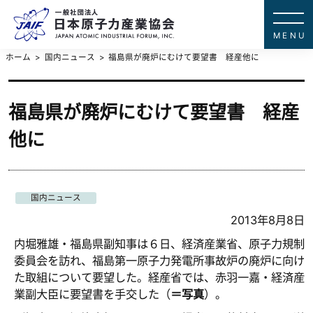
一般社団法
JAPAN ATOMIC IN
ホーム
国内ニュース
福島県が廃炉にむけて要望書 経産他に
福島県が廃炉にむけて要望書 経産
他に
国内ニュース
2013年8月8日
内堀雅雄・福島県副知事は６日、経済産業省、原子力規制
委員会を訪れ、福島第一原子力発電所事故炉の廃炉に向け
た取組について要望した。経産省では、赤羽一嘉・経済産
業副大臣に要望書を手交した（
＝写真
）。