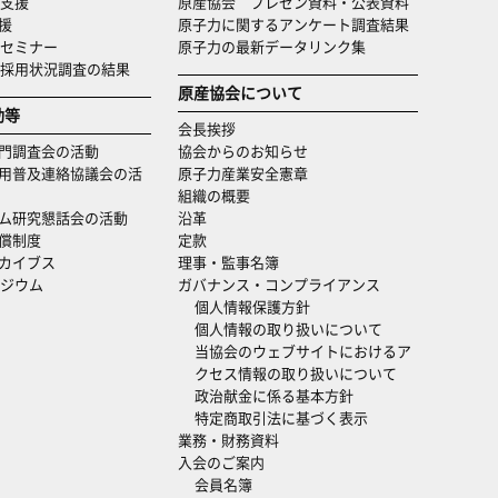
支援
原産協会 プレゼン資料・公表資料
援
原子力に関するアンケート調査結果
セミナー
原子力の最新データリンク集
・採用状況調査の結果
原産協会について
動等
会長挨拶
門調査会の活動
協会からのお知らせ
用普及連絡協議会の活
原子力産業安全憲章
組織の概要
ム研究懇話会の活動
沿革
償制度
定款
カイブス
理事・監事名簿
ジウム
ガバナンス・コンプライアンス
個人情報保護方針
個人情報の取り扱いについて
当協会のウェブサイトにおけるア
クセス情報の取り扱いについて
政治献金に係る基本方針
特定商取引法に基づく表示
業務・財務資料
入会のご案内
会員名簿