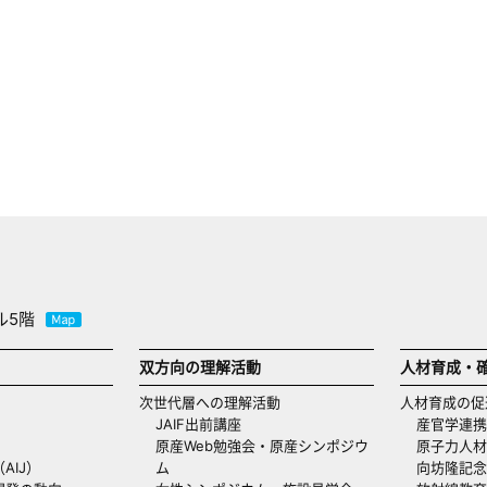
ル5階
双方向の理解活動
人材育成・
次世代層への理解活動
人材育成の促
JAIF出前講座
産官学連携
原産Web勉強会・原産シンポジウ
原子力人材
AIJ）
ム
向坊隆記念