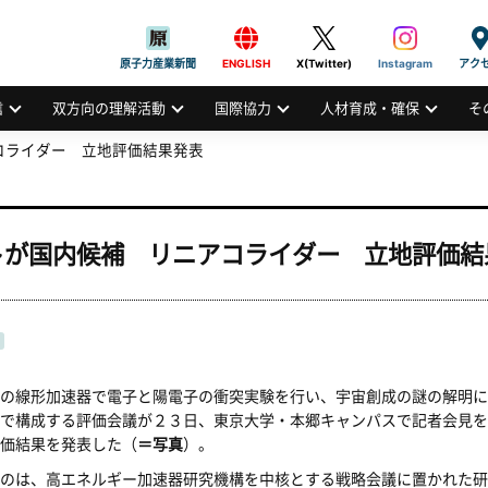
般社団法人
AN ATOMIC INDUSTRIAL FORUM, INC.
原子力産業新聞
ENGLISH
X(Twitter)
Instagram
アク
信
双方向の理解活動
国際協力
人材育成・確保
そ
コライダー 立地評価結果発表
トが国内候補 リニアコライダー 立地評価結
の線形加速器で電子と陽電子の衝突実験を行い、宇宙創成の謎の解明に
で構成する評価会議が２３日、東京大学・本郷キャンパスで記者会見を
価結果を発表した（
＝写真
）。
のは、高エネルギー加速器研究機構を中核とする戦略会議に置かれた研