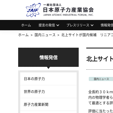
一
JAP
ホーム
提言の発信
プレスリリース
情報発
ホーム
国内ニュース
北上サイトが国内候補 リニア
情報発信
北上サイ
日本の原子力
国内ニュース
世界の原子力
全長約３０ｋｍ
内の物理学者ら
て最適とする評
原子力産業新聞
評価に当たった