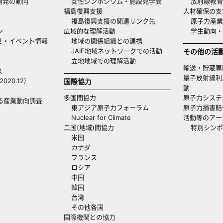
開発の動向
女性シンポジウム・施設見学会
放射線教育
福島復興支援
人材確保の支
福島復興支援の関連リンク先
原子力産業
ン
広域的な理解活動
学生動向
せ・イベント情報
地域の関係組織との連携
JAIF地域ネットワークでの活動
その他の活
立地地域での理解活動
輸送・貯蔵専
ス
量子放射線利
20.12)
国際協力
動
多国間協力
原子力システ
る産業動向調査
東アジア原子力フォーラム
原子力損害賠
Nuclear for Climate
活動等のアー
二国(地域)間協力
特別シンポ
米国
カナダ
フランス
ロシア
中国
韓国
台湾
その他各国
国際機関との協力