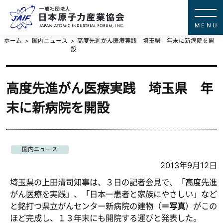
一般社団法
JAPAN ATOMIC IN
ホーム
国内ニュース
高度先進がん医療実践 埼玉県 年末に新病院を開
設
高度先進がん医療実践 埼玉県 年
末に新病院を開設
国内ニュース
2013年9月12日
埼玉県の上田清司知事は、３日の記者会見で、「高度先進
がん医療を実践」、「日本一患者と家族にやさしい」など
と銘打つ県立がんセンター新病院の建物（
＝写真
）がこの
ほど完成し、１３年末にも開院する運びと発表した。