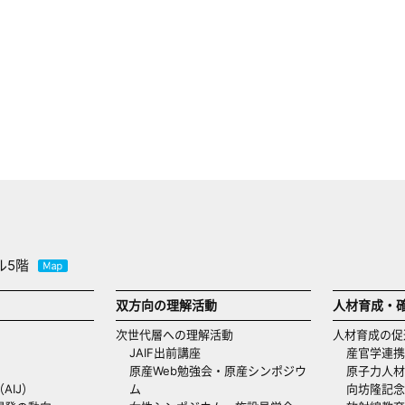
ル5階
双方向の理解活動
人材育成・
次世代層への理解活動
人材育成の促
JAIF出前講座
産官学連携
原産Web勉強会・原産シンポジウ
原子力人材
AIJ）
ム
向坊隆記念