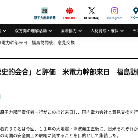
般社団法人
AN ATOMIC INDUSTRIAL FORUM, INC.
原子力産業新聞
ENGLISH
X(Twitter)
Instagram
アク
信
双方向の理解活動
国際協力
人材育成・確保
そ
米電力幹部来日 福島訪問後、意見交換
歴史的会合」と評価 米電力幹部来日 福島訪
原子力部門責任者一行がこのほど来日し、国内電力会社と意見交換を行
者約３０名は今回、１１年の大地震・津波発生直後に、日米それぞれが
の両国の安全向上の取組に資することを目的として集結した。