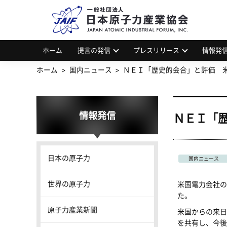
一
JAP
ホーム
提言の発信
プレスリリース
情報発
ホーム
国内ニュース
ＮＥＩ「歴史的会合」と評価 
情報発信
ＮＥＩ「
日本の原子力
国内ニュース
世界の原子力
米国電力会社の
た。
原子力産業新聞
米国からの来日
を共有し、今後