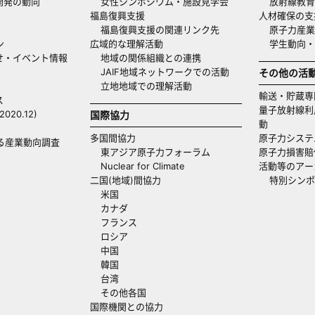
開発の動向
女性シンポジウム・施設見学会
放射線教育
福島復興支援
人材確保の支
福島復興支援の関連リンク先
原子力産業
ン
広域的な理解活動
学生動向
せ・イベント情報
地域の関係組織との連携
JAIF地域ネットワークでの活動
その他の活
立地地域での理解活動
輸送・貯蔵専
ス
量子放射線利
20.12)
国際協力
動
多国間協力
原子力システ
る産業動向調査
東アジア原子力フォーラム
原子力損害賠
Nuclear for Climate
活動等のアー
二国(地域)間協力
特別シンポ
米国
カナダ
フランス
ロシア
中国
韓国
台湾
その他各国
国際機関との協力