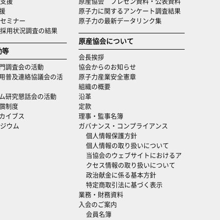
支援
原産協会 プレゼン資料・公表資料
援
原子力に関するアンケート調査結果
セミナー
原子力の最新データリンク集
・採用状況調査の結果
原産協会について
動等
会長挨拶
門調査会の活動
協会からのお知らせ
用普及連絡協議会の活
原子力産業安全憲章
組織の概要
ム研究懇話会の活動
沿革
償制度
定款
カイブス
理事・監事名簿
ジウム
ガバナンス・コンプライアンス
個人情報保護方針
個人情報の取り扱いについて
当協会のウェブサイトにおけるア
クセス情報の取り扱いについて
政治献金に係る基本方針
特定商取引法に基づく表示
業務・財務資料
入会のご案内
会員名簿