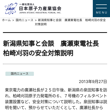
一般社団法
JAPAN ATOMIC IN
ホーム
国内ニュース
新潟県知事と会談 廣瀬東電社長 柏崎刈羽の安全
対策説明
新潟県知事と会談 廣瀬東電社長
柏崎刈羽の安全対策説明
国内ニュース
2013年9月27日
東京電力の廣瀬社長が２５日午後、新潟県の泉田知事を訪
れ、柏崎刈羽原子力発電所の６、７号機のフィルタベント
装置設置など、安全対策について説明した。泉田知事は説
明を聞いて、預からせていただくとして、廣瀬社長から