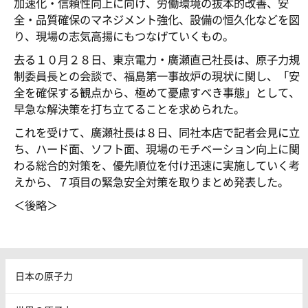
加速化・信頼性向上に向け、労働環境の抜本的改善、安
全・品質確保のマネジメント強化、設備の恒久化などを図
り、現場の志気高揚にもつなげていくもの。
去る１０月２８日、東京電力・廣瀬直己社長は、原子力規
制委員長との会談で、福島第一事故炉の現状に関し、「安
全を確保する観点から、極めて憂慮すべき事態」として、
早急な解決策を打ち立てることを求められた。
これを受けて、廣瀬社長は８日、同社本店で記者会見に立
ち、ハード面、ソフト面、現場のモチベーション向上に関
わる総合的対策を、優先順位を付け迅速に実施していく考
えから、７項目の緊急安全対策を取りまとめ発表した。
＜後略＞
日本の原子力