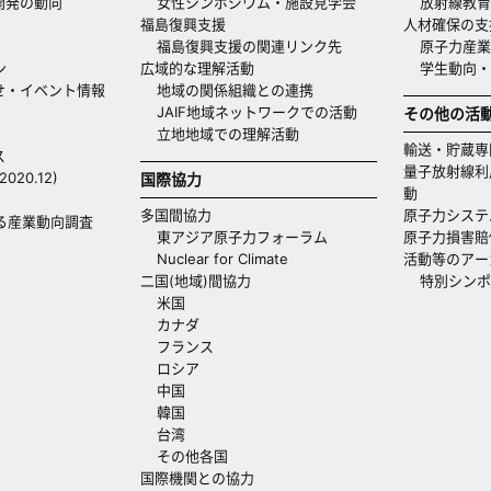
開発の動向
女性シンポジウム・施設見学会
放射線教育
福島復興支援
人材確保の支
福島復興支援の関連リンク先
原子力産業
ン
広域的な理解活動
学生動向
せ・イベント情報
地域の関係組織との連携
JAIF地域ネットワークでの活動
その他の活
立地地域での理解活動
輸送・貯蔵専
ス
量子放射線利
20.12)
国際協力
動
多国間協力
原子力システ
る産業動向調査
東アジア原子力フォーラム
原子力損害賠
Nuclear for Climate
活動等のアー
二国(地域)間協力
特別シンポ
米国
カナダ
フランス
ロシア
中国
韓国
台湾
その他各国
国際機関との協力