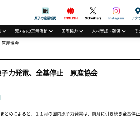
般社団法人
AN ATOMIC INDUSTRIAL FORUM, INC.
原子力産業新聞
ENGLISH
X(Twitter)
Instagram
アク
信
双方向の理解活動
国際協力
人材育成・確保
そ
 原産協会
原子力発電、全基停止 原産協会
まとめによると、１１月の国内原子力発電は、前月に引き続き全基停止