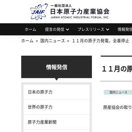
一
JAP
ホーム
提言の発信
プレスリリース
情報発
ホーム
国内ニュース
１１月の原子力発電、全基停止
情報発信
１１月の
日本の原子力
国内ニュース
世界の原子力
原産協会の取り
原子力産業新聞