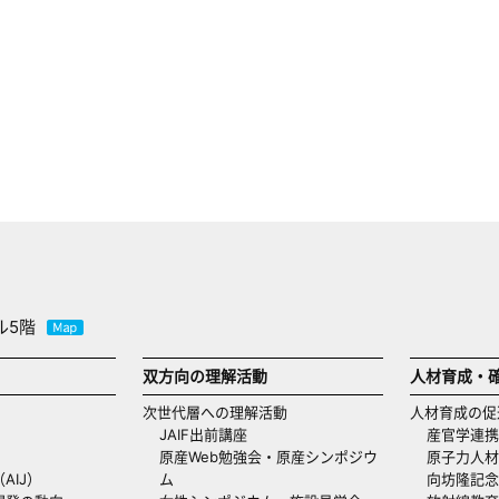
ル5階
双方向の理解活動
人材育成・
次世代層への理解活動
人材育成の促
JAIF出前講座
産官学連携
原産Web勉強会・原産シンポジウ
原子力人材
AIJ）
ム
向坊隆記念