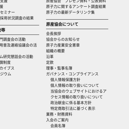
支援
原産協会 プレゼン資料・公表資料
援
原子力に関するアンケート調査結果
セミナー
原子力の最新データリンク集
・採用状況調査の結果
原産協会について
動等
会長挨拶
門調査会の活動
協会からのお知らせ
用普及連絡協議会の活
原子力産業安全憲章
組織の概要
ム研究懇話会の活動
沿革
償制度
定款
カイブス
理事・監事名簿
ジウム
ガバナンス・コンプライアンス
個人情報保護方針
個人情報の取り扱いについて
当協会のウェブサイトにおけるア
クセス情報の取り扱いについて
政治献金に係る基本方針
特定商取引法に基づく表示
業務・財務資料
入会のご案内
会員名簿