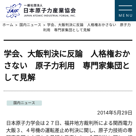
一般社団法
JAPAN ATOMIC IN
ホーム
国内ニュース
学会、大飯判決に反論 人格権おかさない 原子力
利用 専門家集団として見解
学会、大飯判決に反論 人格権おか
さない 原子力利用 専門家集団と
して見解
国内ニュース
2014年5月29日
日本原子力学会は２７日、福井地方裁判所による関西電力
大飯３、４号機の運転差止め判決に関し、原子力技術の専