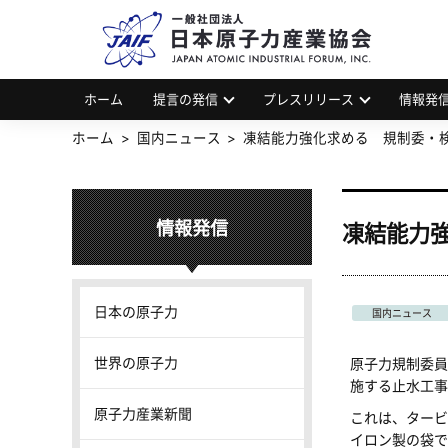
一
JAP
ホーム
提言の発信
プレスリリース
情報発
ホーム
国内ニュース
凍結能力強化求める 規制委・
情報発信
凍結能力
日本の原子力
国内ニュース
世界の原子力
原子力規制委員
施する止水工事
原子力産業新聞
これは、タービ
イロン製の袋で