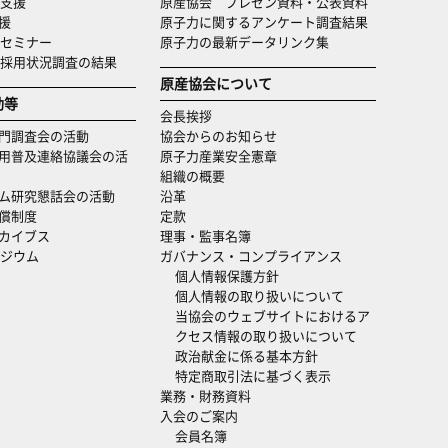
支援
原産協会 プレゼン資料・公表資料
援
原子力に関するアンケート調査結果
セミナー
原子力の最新データリンク集
・採用状況調査の結果
原産協会について
動等
会長挨拶
門調査会の活動
協会からのお知らせ
用普及連絡協議会の活
原子力産業安全憲章
組織の概要
ム研究懇話会の活動
沿革
償制度
定款
カイブス
理事・監事名簿
ジウム
ガバナンス・コンプライアンス
個人情報保護方針
個人情報の取り扱いについて
当協会のウェブサイトにおけるア
クセス情報の取り扱いについて
政治献金に係る基本方針
特定商取引法に基づく表示
業務・財務資料
入会のご案内
会員名簿