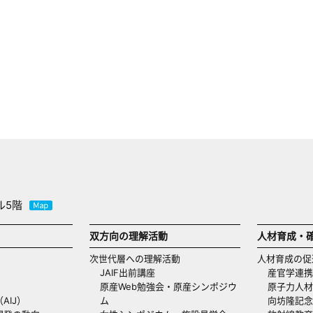
ル5階
双方向の理解活動
人材育成・
次世代層への理解活動
人材育成の促
JAIF出前講座
産官学連携
原産Web勉強会・原産シンポジウ
原子力人材
AIJ）
ム
向坊隆記念