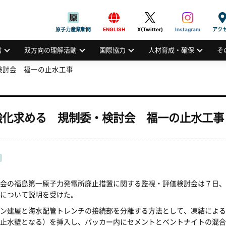
般社団法人
AN ATOMIC INDUSTRIAL FORUM, INC.
原子力産業新聞
ENGLISH
X(Twitter)
Instagram
アク
信
双方向の理解活動
国際協力
人材育成・確保
そ
検討会 福一の止水工事
強化求める 規制委・検討会 福一の止水工事
会の福島第一原子力発電所廃止措置に関する監視・評価検討会は７日、
について説明を受けた。
ン建屋と海水配管トレンチの接続部を分離する方法として、凍結による
止水壁となる）を挿入し、パッカー内にセメントとベントナイトの混合