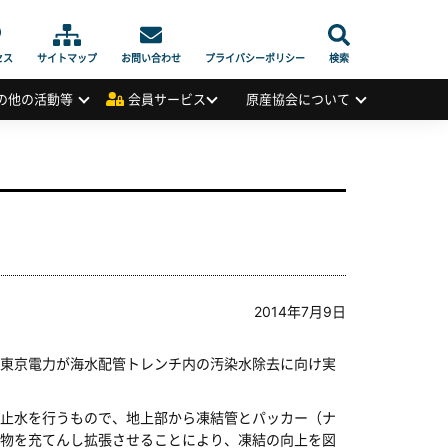
セス
サイトマップ
お問い合わせ
プライバシーポリシー
検索
の他の活動等
会員サービス
原産協会について
2014年7月9日
東京電力が海水配管トレンチ内の汚染水除去に向け実
止水を行うもので、地上部から凍結管とパッカー（ナ
物を充てんし拡張させることにより、凍結の向上を図