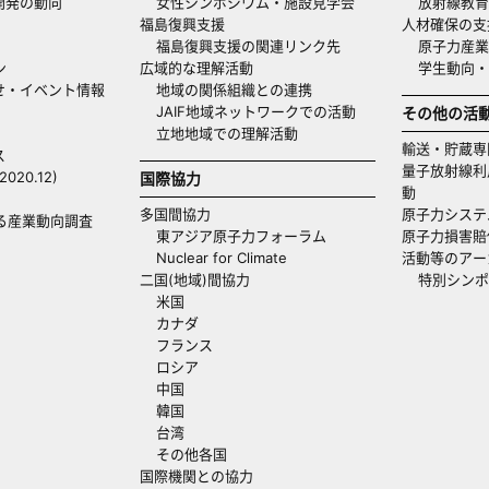
開発の動向
女性シンポジウム・施設見学会
放射線教育
福島復興支援
人材確保の支
福島復興支援の関連リンク先
原子力産業
ン
広域的な理解活動
学生動向
せ・イベント情報
地域の関係組織との連携
JAIF地域ネットワークでの活動
その他の活
立地地域での理解活動
輸送・貯蔵専
ス
量子放射線利
20.12)
国際協力
動
多国間協力
原子力システ
る産業動向調査
東アジア原子力フォーラム
原子力損害賠
Nuclear for Climate
活動等のアー
二国(地域)間協力
特別シンポ
米国
カナダ
フランス
ロシア
中国
韓国
台湾
その他各国
国際機関との協力