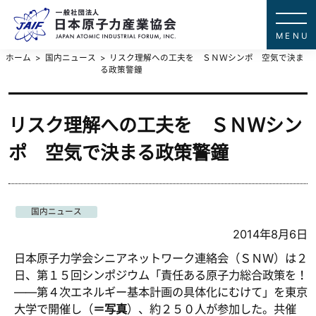
一般社団法
JAPAN ATOMIC IN
ホーム
国内ニュース
リスク理解への工夫を ＳＮＷシンポ 空気で決ま
る政策警鐘
リスク理解への工夫を ＳＮＷシン
ポ 空気で決まる政策警鐘
国内ニュース
2014年8月6日
日本原子力学会シニアネットワーク連絡会（ＳＮＷ）は２
日、第１５回シンポジウム「責任ある原子力総合政策を！
――第４次エネルギー基本計画の具体化にむけて」を東京
大学で開催し（
＝写真
）、約２５０人が参加した。共催