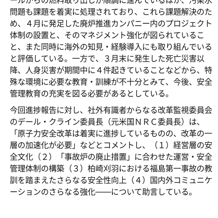
ールからの燃料取り出しが順調に進んでいるほか、汚染水
問題も課題を着実に処理されており、これら課題解決のた
め、４月に発足した廃炉推進カンパニー内のプロジェクト
体制の設置と、そのマネジメント強化が図られているこ
と、また同時に海外の知見・経験導入にも取り組んでいる
と評価している。一方で、３月末に発生した死亡災害以
降、人身災害が期間中に４件起きていることなどから、特
殊な環境に必要な教育・訓練が不十分とみて、今後、安全
管理教育の充実を図る必要があるとしている。
今回進捗報告に対し、社外有識者からなる改革監視委員会
のデール・クライン委員長（元米国ＮＲＣ委員長）は、
「原子力安全改革は着実に進捗しているものの、改革の一
層の加速化が必要」などとコメントし、（１）経営層の安
全文化（２）「事故炉の廃止措置」に合わせた運営・安全
管理体制の構築（３）柏崎刈羽における福島第一事故の教
訓を踏まえたさらなる安全性向上（４）国内外コミュニケ
ーションのさらなる強化――について助言している。