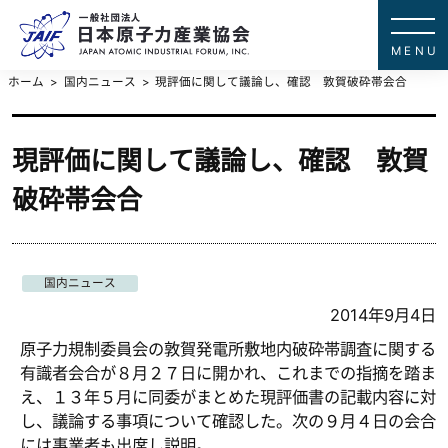
一般社団法
JAPAN ATOMIC IN
ホーム
国内ニュース
現評価に関して議論し、確認 敦賀破砕帯会合
現評価に関して議論し、確認 敦賀
破砕帯会合
国内ニュース
2014年9月4日
原子力規制委員会の敦賀発電所敷地内破砕帯調査に関する
有識者会合が８月２７日に開かれ、これまでの指摘を踏ま
え、１３年５月に同委がまとめた現評価書の記載内容に対
し、議論する事項について確認した。次の９月４日の会合
には事業者も出席し説明。