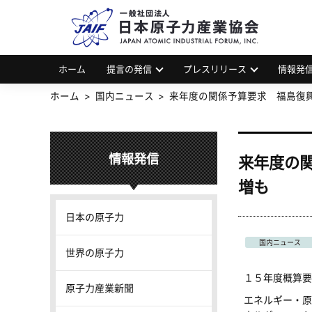
一
JAP
ホーム
提言の発信
プレスリリース
情報発
ホーム
国内ニュース
来年度の関係予算要求 福島復
情報発信
来年度の
増も
日本の原子力
国内ニュース
世界の原子力
１５年度概算要
原子力産業新聞
エネルギー・原