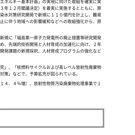
エネルギー基本計画」の実現に向けた取組を確実に実
３年１２月閣議決定）を着実に実施するとともに、原
染水対策研究開発で新規に１１０億円を計上し、難易
止に伴う地域への影響緩和などへの取組強化から、原
新規に「福島第一原子力発電所の廃止措置等研究開発
め、先端的技術開発と人材育成の加速化に向け、２年
開発課題の新規採択、人材育成プログラムの強化など
究」、「核燃料サイクルおよび高レベル放射性廃棄物
対策」などで、予算拡充が図られている。
１４．４％増）、放射性物質汚染廃棄物処理事業で１