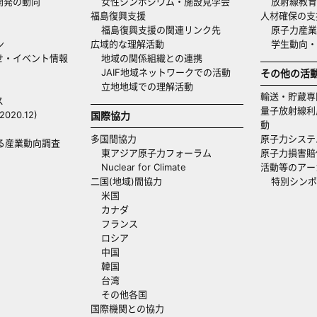
開発の動向
女性シンポジウム・施設見学会
放射線教育
福島復興支援
人材確保の支
福島復興支援の関連リンク先
原子力産業
ン
広域的な理解活動
学生動向
せ・イベント情報
地域の関係組織との連携
JAIF地域ネットワークでの活動
その他の活
立地地域での理解活動
輸送・貯蔵専
ス
量子放射線利
20.12)
国際協力
動
多国間協力
原子力システ
る産業動向調査
東アジア原子力フォーラム
原子力損害賠
Nuclear for Climate
活動等のアー
二国(地域)間協力
特別シンポ
米国
カナダ
フランス
ロシア
中国
韓国
台湾
その他各国
国際機関との協力