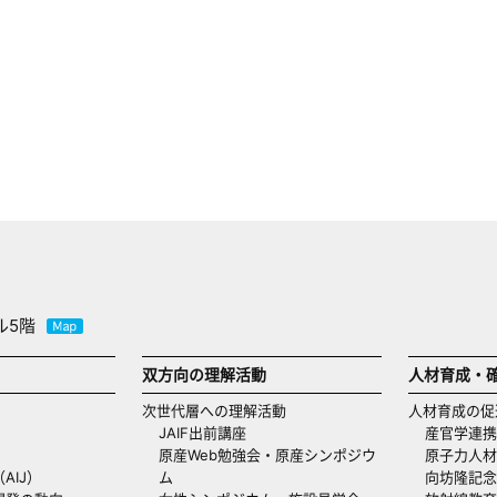
ル5階
双方向の理解活動
人材育成・
次世代層への理解活動
人材育成の促
JAIF出前講座
産官学連携
原産Web勉強会・原産シンポジウ
原子力人材
AIJ）
ム
向坊隆記念