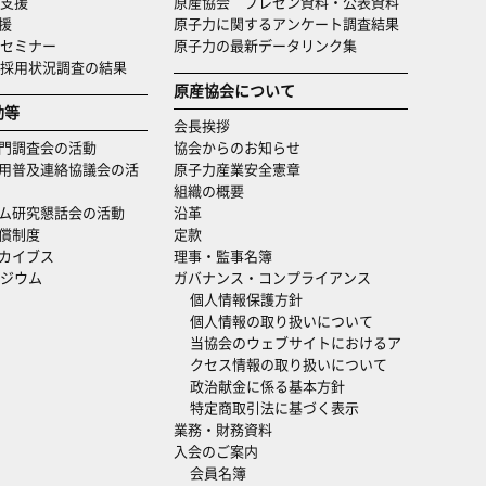
支援
原産協会 プレゼン資料・公表資料
援
原子力に関するアンケート調査結果
セミナー
原子力の最新データリンク集
・採用状況調査の結果
原産協会について
動等
会長挨拶
門調査会の活動
協会からのお知らせ
用普及連絡協議会の活
原子力産業安全憲章
組織の概要
ム研究懇話会の活動
沿革
償制度
定款
カイブス
理事・監事名簿
ジウム
ガバナンス・コンプライアンス
個人情報保護方針
個人情報の取り扱いについて
当協会のウェブサイトにおけるア
クセス情報の取り扱いについて
政治献金に係る基本方針
特定商取引法に基づく表示
業務・財務資料
入会のご案内
会員名簿