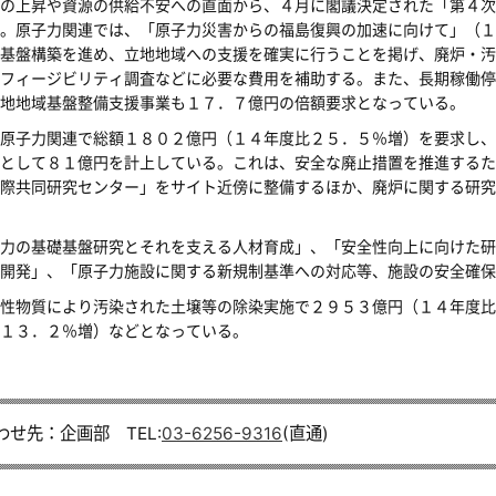
の上昇や資源の供給不安への直面から、４月に閣議決定された「第４次
。原子力関連では、「原子力災害からの福島復興の加速に向けて」（１
基盤構築を進め、立地地域への支援を確実に行うことを掲げ、廃炉・汚
フィージビリティ調査などに必要な費用を補助する。また、長期稼働停
地地域基盤整備支援事業も１７．７億円の倍額要求となっている。
原子力関連で総額１８０２億円（１４年度比２５．５％増）を要求し、
として８１億円を計上している。これは、安全な廃止措置を推進するた
際共同研究センター」をサイト近傍に整備するほか、廃炉に関する研究
力の基礎基盤研究とそれを支える人材育成」、「安全性向上に向けた研
開発」、「原子力施設に関する新規制基準への対応等、施設の安全確保
性物質により汚染された土壌等の除染実施で２９５３億円（１４年度比
１３．２％増）などとなっている。
わせ先：企画部 TEL:
03-6256-9316
(直通)