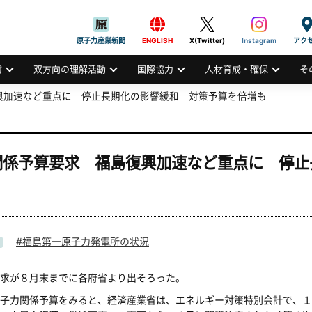
般社団法人
AN ATOMIC INDUSTRIAL FORUM, INC.
原子力産業新聞
ENGLISH
X(Twitter)
Instagram
アク
信
双方向の理解活動
国際協力
人材育成・確保
そ
興加速など重点に 停止長期化の影響緩和 対策予算を倍増も
関係予算要求 福島復興加速など重点に 停止
福島第一原子力発電所の状況
求が８月末までに各府省より出そろった。
子力関係予算をみると、経済産業省は、エネルギー対策特別会計で、１