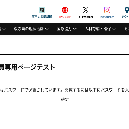
般社団法人
AN ATOMIC INDUSTRIAL FORUM, INC.
原子力産業新聞
ENGLISH
X(Twitter)
Instagram
アク
信
双方向の理解活動
国際協力
人材育成・確保
そ
会員専用ページテスト
はパスワードで保護されています。閲覧するには以下にパスワードを入