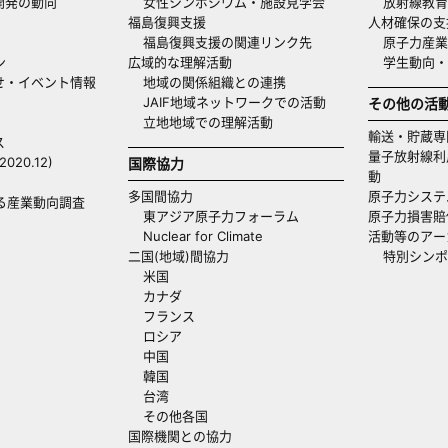
開発の動向
女性シンポジウム・施設見学会
放射線教育
福島復興支援
人材確保の支
福島復興支援の関連リンク先
原子力産業
ン
広域的な理解活動
学生動向
せ・イベント情報
地域の関係組織との連携
JAIF地域ネットワークでの活動
その他の活
立地地域での理解活動
輸送・貯蔵専
ス
量子放射線利
20.12)
国際協力
動
多国間協力
原子力システ
る産業動向調査
東アジア原子力フォーラム
原子力損害賠
Nuclear for Climate
活動等のアー
二国(地域)間協力
特別シンポ
米国
カナダ
フランス
ロシア
中国
韓国
台湾
その他各国
国際機関との協力