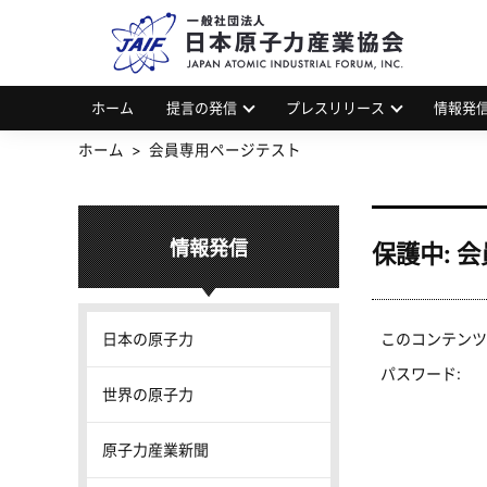
一
JAP
ホーム
提言の発信
プレスリリース
情報発
ホーム
会員専用ページテスト
情報発信
保護中: 
日本の原子力
このコンテンツ
パスワード:
世界の原子力
原子力産業新聞