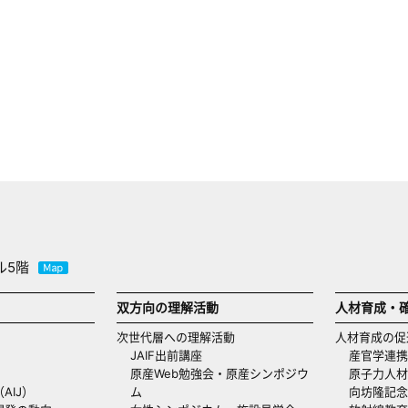
ル5階
双方向の理解活動
人材育成・
次世代層への理解活動
人材育成の促
JAIF出前講座
産官学連携
原産Web勉強会・原産シンポジウ
原子力人材
AIJ）
ム
向坊隆記念