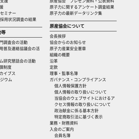
支援
原産協会 プレゼン資料・公表資料
援
原子力に関するアンケート調査結果
セミナー
原子力の最新データリンク集
・採用状況調査の結果
原産協会について
動等
会長挨拶
門調査会の活動
協会からのお知らせ
用普及連絡協議会の活
原子力産業安全憲章
組織の概要
ム研究懇話会の活動
沿革
償制度
定款
カイブス
理事・監事名簿
ジウム
ガバナンス・コンプライアンス
個人情報保護方針
個人情報の取り扱いについて
当協会のウェブサイトにおけるア
クセス情報の取り扱いについて
政治献金に係る基本方針
特定商取引法に基づく表示
業務・財務資料
入会のご案内
会員名簿