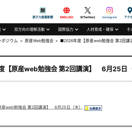
般社団法人
AN ATOMIC INDUSTRIAL FORUM, INC.
原子力産業新聞
ENGLISH
X(Twitter)
Instagram
アク
信
双方向の理解活動
国際協力
人材育成・確保
そ
ンポジウム
原産Web勉強会
■2026年度【原産web勉強会 第2回
年度【原産web勉強会 第2回講演】 6月25日
原産web勉強会 第2回講演】 6月25日（木）