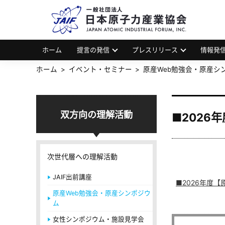
一
JAP
ホーム
提言の発信
プレスリリース
情報発
ホーム
イベント・セミナー
原産Web勉強会・原産シ
双方向の理解活動
■2026
次世代層への理解活動
JAIF出前講座
■2026年度【
原産Web勉強会・原産シンポジウ
ム
女性シンポジウム・施設見学会