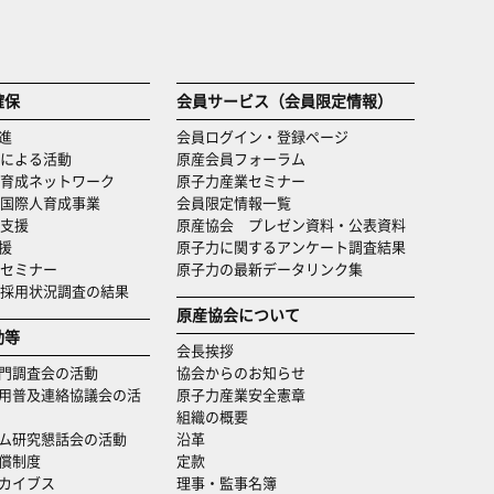
確保
会員サービス（会員限定情報）
進
会員ログイン・登録ページ
による活動
原産会員フォーラム
育成ネットワーク
原子力産業セミナー
国際人育成事業
会員限定情報一覧
支援
原産協会 プレゼン資料・公表資料
援
原子力に関するアンケート調査結果
セミナー
原子力の最新データリンク集
・採用状況調査の結果
原産協会について
動等
会長挨拶
門調査会の活動
協会からのお知らせ
用普及連絡協議会の活
原子力産業安全憲章
組織の概要
ム研究懇話会の活動
沿革
償制度
定款
カイブス
理事・監事名簿