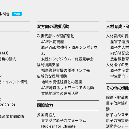
ル5階
双方向の理解活動
人材育成・
次世代層への理解活動
人材育成の促
JAIF出前講座
産官学連携
原産Web勉強会・原産シンポジウ
原子力人材
AIJ）
ム
向坊隆記念
開発の動向
女性シンポジウム・施設見学会
放射線教育
福島復興支援
人材確保の支
福島復興支援の関連リンク先
原子力産業
ン
広域的な理解活動
学生動向
せ・イベント情報
地域の関係組織との連携
JAIF地域ネットワークでの活動
その他の活
立地地域での理解活動
輸送・貯蔵専
ス
量子放射線利
20.12)
国際協力
動
多国間協力
原子力システ
る産業動向調査
東アジア原子力フォーラム
原子力損害賠
Nuclear for Climate
活動等のアー