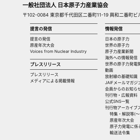
一般社団法人 日本原子力産業協会
〒102-0084 東京都千代田区二番町11-19 興和二番町ビ
提言の発信
情報発信
提言の発信
日本の原子力
原産年次大会
世界の原子力
Voices from Nuclear Industry
原子力産業新聞
海外への情報発信（
世界の原子力発電
プレスリリース
動画
プレスリリース
放射線の基礎知識
メディアによる掲載情報
JAIFメールマガジ
会員からのお知ら
刊行物・広報資料
公式SNS一覧
刊行物アーカイブ
特集・解説等(～20
原産年次大会
原子力発電に係
輸送法令集