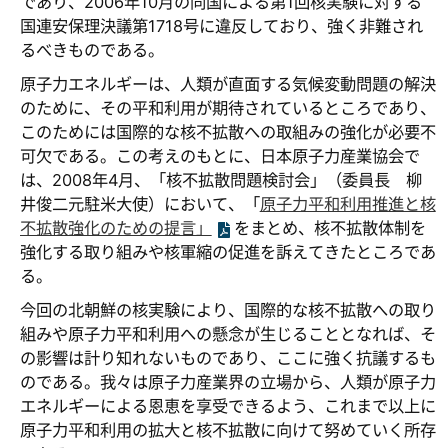
であり、2006年10月の同国による第1回核実験に対する
国連安保理決議第1718号に違反しており、強く非難され
るべきものである。
原子力エネルギーは、人類が直面する気候変動問題の解決
のために、その平和利用が期待されているところであり、
このためには国際的な核不拡散への取組みの強化が必要不
可欠である。この考えのもとに、日本原子力産業協会で
は、2008年4月、「核不拡散問題検討会」（委員長 柳
井俊二元駐米大使）において、「
原子力平和利用推進と核
不拡散強化のための提言」
をまとめ、核不拡散体制を
強化する取り組みや核軍縮の促進を訴えてきたところであ
る。
今回の北朝鮮の核実験により、国際的な核不拡散への取り
組みや原子力平和利用への懸念が生じることとなれば、そ
の影響は計り知れないものであり、ここに強く抗議するも
のである。我々は原子力産業界の立場から、人類が原子力
エネルギーによる恩恵を享受できるよう、これまで以上に
原子力平和利用の拡大と核不拡散に向けて努めていく所存