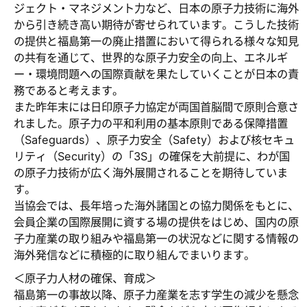
ジェクト・マネジメント力など、日本の原子力技術に海外
から引き続き高い期待が寄せられています。こうした技術
の提供と福島第一の廃止措置において得られる様々な知見
の共有を通じて、世界的な原子力安全の向上、エネルギ
ー・環境問題への国際貢献を果たしていくことが日本の責
務であると考えます。
また昨年末には日印原子力協定が両国首脳間で原則合意さ
れました。原子力の平和利用の基本原則である保障措置
（Safeguards）、原子力安全（Safety）および核セキュ
リティ（Security）の「3S」の確保を大前提に、わが国
の原子力技術が広く海外展開されることを期待していま
す。
当協会では、長年培った海外諸国との協力関係をもとに、
会員企業の国際展開に資する場の提供をはじめ、国内の原
子力産業の取り組みや福島第一の状況などに関する情報の
海外発信などに積極的に取り組んでまいります。
＜原子力人材の確保、育成＞
福島第一の事故以降、原子力産業を志す学生の減少を懸念