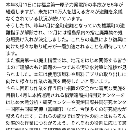
本年3月11日には福島第一原子力発電所の事故から5年が
経過しますが、未だに10万人を超える方々が避難を余儀
なくされている状況が続いています。
そうした中、昨年9月に全町避難となっていた楢葉町の避
難指示が解除され、12月には福島県内の指定廃棄物の処
分場受け入れが決定しました。これらの進展により復興に
向けた様々な取り組みが一層加速されることを期待してい
ます。
また福島第一の廃止措置では、地元をはじめ関係する皆さ
まのご理解のもと課題の一つである汚染水対策に進捗が見
られました。本年は使用済燃料や燃料デブリの取り出しに
向けた様々な作業の進展を期待したいと思います。
さらに困難な作業を伴う廃止措置の安全かつ着実な実施を
目指し4月に本格運用される楢葉遠隔技術開発センターを
はじめ大熊分析・研究センターや廃炉国際共同研究センタ
ー国際共同研究棟（富岡町）など、今後多くの研究施設が
整えられます。これらの施設では安全性の向上はもちろん
効率的な作業につながるよう、それぞれの役割に応じて適