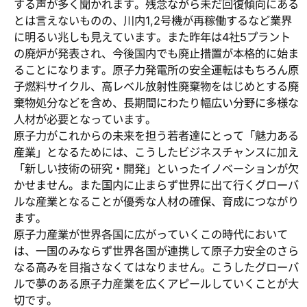
する声が多く聞かれます。残念ながら未だ回復傾向にある
とは言えないものの、川内1,2号機が再稼働するなど業界
に明るい兆しも見えています。また昨年は4社5プラント
の廃炉が発表され、今後国内でも廃止措置が本格的に始ま
ることになります。原子力発電所の安全運転はもちろん原
子燃料サイクル、高レベル放射性廃棄物をはじめとする廃
棄物処分などを含め、長期間にわたり幅広い分野に多様な
人材が必要となっています。
原子力がこれからの未来を担う若者達にとって「魅力ある
産業」となるためには、こうしたビジネスチャンスに加え
「新しい技術の研究・開発」といったイノベーションが欠
かせません。また国内に止まらず世界に出て行くグローバ
ルな産業となることが優秀な人材の確保、育成につながり
ます。
原子力産業が世界各国に広がっていくこの時代において
は、一国のみならず世界各国が連携して原子力安全のさら
なる高みを目指さなくてはなりません。こうしたグローバ
ルで夢のある原子力産業を広くアピールしていくことが大
切です。