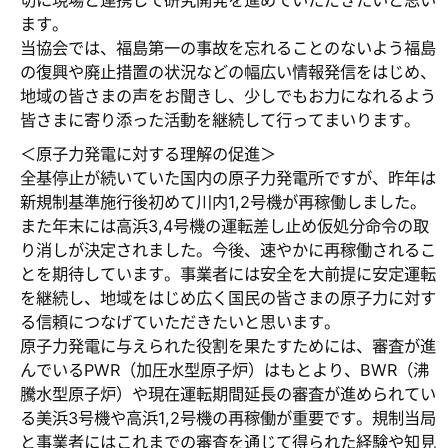
切に現場と連携して研究開発を進めていただきたいと思い
ます。
当協会では、福島第一の事故を忘れることのないよう福島
の復興や廃止措置の状況などの幅広い情報発信をはじめ、
地域の皆さまの声をお聞きし、少しでもお力になれるよう
皆さまに寄り添った活動を継続して行ってまいります。
＜原子力発電に対する理解の促進＞
全基停止が続いていた国内の原子力発電所ですが、昨年は
新規制基準施行後初めて川内1,2号機が再稼働しました。
また年末には高浜3,4号機の運転差し止め仮処分命令の取
り消しが決定されました。今後、速やかに再稼働されるこ
とを期待しています。事業者には安全を大前提に安定運転
を継続し、地域をはじめ広く国民の皆さまの原子力に対す
る信頼につなげていただきたいと思います。
原子力発電に与えられた役割を果たすためには、審査が進
んでいるPWR（加圧水型原子炉）はもとより、BWR（沸
騰水型原子炉）や現在運転期間延長の審査が進められてい
る美浜3号機や高浜1,2号機の再稼働が重要です。規制当局
と事業者にはこれまでの審査を通じて得られた経験や知見