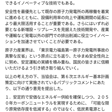
できるイノベーティブな技術でもある。
安全性を最優先として既存の原子力発電所の再稼働を着実
に進めるとともに、設備利用率の向上や運転期間の延長に
より最大限活用することが重要である。さらにはいずれ必
要となる新増設・リプレースを見据えた技術開発や、産業
や運輸など発電以外の部門での排出削減に役立つイノベー
ションを加速させていくことが必要である。
原子力産業界は、「東京電力福島第一原子力発電所事故の
真摯な反省」という原点に立ち返り、たゆまぬ安全性向上
に努め、安定運転の実績を積み重ね、国民の皆さまに信頼
いただけるよう引き続き取り組んでいく。
以上の考え方の下、当協会は、第６次エネルギー基本計画
策定に向けて実施されているパブリックコメントにあた
り、以下の通り意見を提出した。
１．安定的で安価なエネルギー供給を確保しつつ、２０５
０年カーボンニュートラルを実現するために、「可能な限
り原発依存度を低減する」のではなく、低炭素電源とし