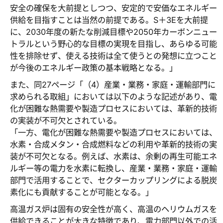
安全の確保を大前提としつつ、安定的で安価なエネルギー
供給を目指すことは当然の前提である。S＋3Eを大前提
に、2030年度の新たな削減目標や2050年カーボンニュー
トラルという野心的な目標の実現を目指し、あらゆる可能
性を排除せず、使える技術は全て使うとの発想に立つこと
が今後のエネルギー政策の基本戦略となる。」
また、同27ページ「（4）産業・業務・家庭・運輸部門に
求められる取組」においては以下のような記述があり、電
化が困難な熱需要や製造プロセスにおいては、革新的技術
の実装が不可欠とされている。
「一方、電化が困難な熱需要や製造プロセスにおいては、
水素・合成メタン・合成燃料などの利用や革新的技術の実
装が不可欠となる。例えば、水素は、余剰の再生可能エネ
ルギー等の電力を水素に転換し、産業・業務・家庭・運輸
部門で活用することで、セクターカップリングによる脱炭
素化にも貢献することが可能となる。」
高温ガス炉は固有の安全性が高く、高温のヘリウムガスを
供給できることが大きな特徴であり、電力部門以外での活