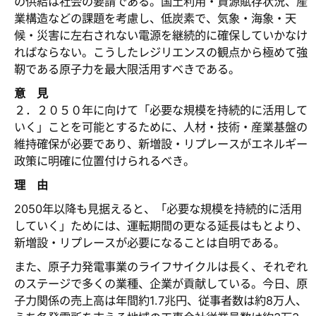
の供給は社会の要請である。国土利用・資源賦存状況、産
業構造などの課題を考慮し、低炭素で、気象・海象・天
候・災害に左右されない電源を継続的に確保していかなけ
ればならない。こうしたレジリエンスの観点から極めて強
靭である原子力を最大限活用すべきである。
意 見
２．２０５０年に向けて「必要な規模を持続的に活用して
いく」ことを可能とするために、人材・技術・産業基盤の
維持確保が必要であり、新増設・リプレースがエネルギー
政策に明確に位置付けられるべき。
理 由
2050年以降も見据えると、「必要な規模を持続的に活用
していく」ためには、運転期間の更なる延長はもとより、
新増設・リプレースが必要になることは自明である。
また、原子力発電事業のライフサイクルは長く、それぞれ
のステージで多くの業種、企業が貢献している。今日、原
子力関係の売上高は年間約1.7兆円、従事者数は約8万人、