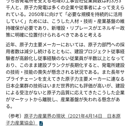
うち各発電所を支える地域の工事会社従業員数は約3万3
千人と、原子力発電は多くの企業や従事者によって支えら
れている。2050年に向けて「必要な規模を持続的に活用
していく」ためには、こうした人材・技術・産業基盤の維
持確保が必要であり、新増設・リプレースがエネルギー政
策に明確に位置付けられるべきであると考える
近年、原子力主要メーカーにおいては、原子力部門への採
用者数は減少し続けるとともに、建設プロジェクト従事経
験者が高齢化し従事経験のない従業員が半数以上となって
おり、このまま建設ブランクが長期化すると、発電所建設
の技術・技能の喪失が懸念される状況である。また長年サ
プライチェーンを支えてきた原子力主要メーカーに連なる
日本企業群の技術はいまだ世界的にも評価が高いが、建設
による受注がないと原子力品質に応えてきたこうした企業
がマーケットから離脱し、産業基盤が失われる懸念があ
る。
（参考）
原子力産業界の現状（2021年4月14日 日本原
子力産業協会）