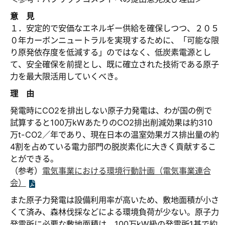
意 見
１．安定的で安価なエネルギー供給を確保しつつ、２０５
０年カーボンニュートラルを実現するために、「可能な限
り原発依存度を低減する」のではなく、低炭素電源とし
て、安全確保を前提とし、既に確立された技術である原子
力を最大限活用していくべき。
理 由
発電時にCO2を排出しない原子力発電は、わが国の例で
試算すると100万kWあたりのCO2排出削減効果は約310
万t-CO2／年であり、現在日本の温室効果ガス排出量の約
4割を占めている電力部門の脱炭素化に大きく貢献するこ
とができる。
（参考）
電気事業における環境行動計画（電気事業連合
会）
また原子力発電は設備利用率が高いため、敷地面積が小さ
くて済み、森林伐採などによる環境負荷が少ない。原子力
発電所に必要な敷地面積は、100万kW級の発電所1基で約