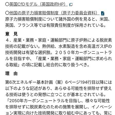
〇
英国CfDモデル（英国政府HP）
〇
他国の原子力損害賠償制度（原子力委員会資料）
原子力損害賠償制度について諸外国の例を見ると、米国、
英国、フランス等では有限責任制度が採用されている。
意 見
４．産業・業務・家庭・運輸部門に原子炉熱による脱炭素
技術の記載がない。熱供給、水素製造を含め高温ガス炉の
技術開発は有望な選択肢。２０５０年カーボンニュートラ
ルを目指す中、「産業・業務・家庭・運輸部門に求められ
る取組」の項に記載し総合的に取り扱うべき。
理 由
第6次エネルギー基本計画（案）6ページ194行目以降には
以下のような記述があり、あらゆる可能性を排除せず使え
る技術は使うとの発想に立つことが基本とされている。
「2050年カーボンニュートラルを目指し、様々な可能性
を排除せずに脱炭素化のための施策を展開し、イノベーシ
ョン実現に向けた技術開発に取り組む中にあっても、常に