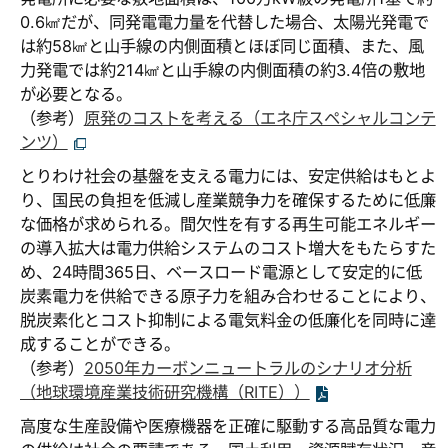
0.6㎢だが、同発電電力量を代替した場合、太陽光発電で
は約58㎢と山手線の内側面積とほぼ同じ面積、また、風
力発電では約214㎢と山手線の内側面積の約3.4倍の敷地
が必要となる。
（参考）
原発のコストを考える（エネ庁スペシャルコンテ
ンツ）
とりわけ社会の基盤を支える電力には、安定供給はもとよ
り、国民の負担を低減し産業競争力を確保するために低廉
な価格が求められる。間欠性を有する再生可能エネルギー
の導入拡大は電力供給システムのコスト増大をもたらすた
め、24時間365日、ベースロード電源として安定的に低
炭素電力を供給できる原子力を組み合わせることにより、
脱炭素化とコスト抑制による電気料金の低廉化を同時に達
成することができる。
（参考）
2050年カーボンニュートラルのシナリオ分析
（地球環境産業技術研究機構（RITE））
高度な生産設備や医療機器を正確に駆動する高品質な電力