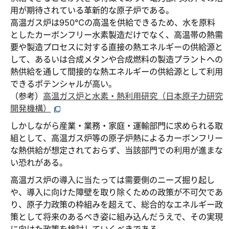
用が期待されている革新的な原子炉である。
高温ガス炉は950℃の高温を供給できるため、水を原料
としたカーボンフリー水素製造だけでなく、高温帯の熱需
要や製造プロセスに対する直接の熱エネルギーの供給源と
して、あるいは合成メタンや合成燃料の製造プラントへの
熱供給を通して間接的な熱エネルギーの供給源として利用
できるポテンシャルが高い。
（参考）
高温ガス炉と水素・熱利用研究（日本原子力研究
開発機構）
しかしながら産業・業務・家庭・運輸部門に求められる取
組として、高温ガス炉等の原子炉熱によるカーボンフリー
な熱供給が想定されておらず、当該部門での利用が進まな
い恐れがある。
高温ガス炉の導入に当たっては需要側のニーズ掘り起し
や、導入に向けた障壁を取り除くための政策が不可欠であ
り、原子力政策の枠組みを超えて、総合的なエネルギー政
策として将来のあるべき姿に組み込んだうえで、その実現