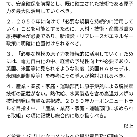
て、安全確保を前提とし、既に確立された技術である原子
力を最大限活用していくべき。
２．２０５０年に向けて「必要な規模を持続的に活用して
いく」ことを可能とするために、人材・技術・産業基盤の
維持確保が必要であり、新増設・リプレースがエネルギー
政策に明確に位置付けられるべき。
３．「必要な規模の原子力を持続的に活用していく」ため
には、電力自由化の中、経営の予見性向上が必要であり、
英国、米国等に見られるような制度（英国ＲＡＢモデル、
米国原賠制度等）を参考にその導入が検討されるべき。
４．産業・業務・家庭・運輸部門に原子炉熱による脱炭素
技術の記載がない。熱供給、水素製造を含め高温ガス炉の
技術開発は有望な選択肢。２０５０年カーボンニュートラ
ルを目指す中、「産業・業務・家庭・運輸部門に求められ
る取組」の項に記載し総合的に取り扱うべき。
以上
＜参考：パブリックコメントへの提出意見及び理由＞