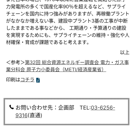
力発電所の多くで国産化率90％を超えるなど、サプライ
チェーンを国内に持つ強みがありますが、再稼働プラント
がなかなか増えない事、建設中プラント3基の工事が中断
したままである事などから、 工期通り・予算通りの建設
を実現するためにも、サプライチェーンの維持・強化や人
材確保・育成が課題であると考えます。
以上
＜参考＞
第32回 総合資源エネルギー調査会 電力・ガス事
業分科会 原子力小委員会（METI/経済産業省）
印刷は
コチラ
お問い合わせ先：企画部 TEL:
03-6256-
9316
(直通)