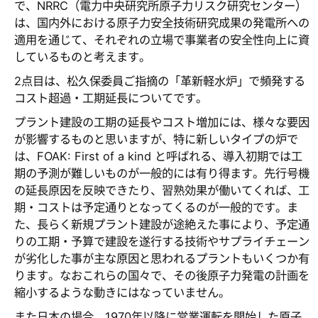
で、NRRC（電力中央研究所原子力リスク研究センター）
は、国内外における原子力安全技術研究成果の発電所への
適用を通じて、それぞれの立場で事業者の安全性向上に資
しているものと考えます。
2点目は、松久保委員ご指摘の「革新軽水炉」で頻発する
コスト超過・工期延長についてです。
プラント建設の工期の延長やコスト増加には、様々な要因
が影響するものと思いますが、特に新しいタイプの炉で
は、FOAK: First of a kind と呼ばれる、導入初期では工
期の予測が難しいものが一般的には有り得ます。先行号機
の延長原因を反映できたり、習熟効果が働いてくれば、工
期・コストは予定通りとなってくるのが一般的です。ま
た、長らく新規プラント建設が途絶えた事により、予定通
りの工期・予算で建設を遂行する技術やサプライチェーン
が劣化した事が主な原因と思われるプラントもいくつか有
ります。なおこれらの国々で、その後原子力発電の計画を
縮小するような動きにはなっていません。
また日本の場合、1970年以降に営業運転を開始した原子