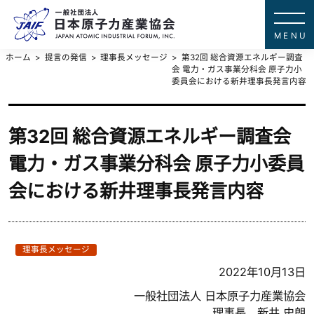
一般社団法
JAPAN ATOMIC IN
ホーム
提言の発信
理事長メッセージ
第32回 総合資源エネルギー調査
会 電力・ガス事業分科会 原子力小
委員会における新井理事長発言内容
第32回 総合資源エネルギー調査会
電力・ガス事業分科会 原子力小委員
会における新井理事長発言内容
理事長メッセージ
2022年10月13日
一般社団法人 日本原子力産業協会
理事長 新井 史朗