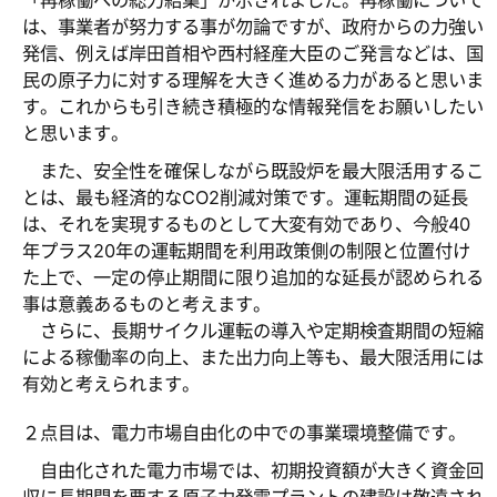
「再稼働への総力結集」が示されました。再稼働について
は、事業者が努力する事が勿論ですが、政府からの力強い
発信、例えば岸田首相や西村経産大臣のご発言などは、国
民の原子力に対する理解を大きく進める力があると思いま
す。これからも引き続き積極的な情報発信をお願いしたい
と思います。
また、安全性を確保しながら既設炉を最大限活用するこ
とは、最も経済的なCO2削減対策です。運転期間の延長
は、それを実現するものとして大変有効であり、今般40
年プラス20年の運転期間を利用政策側の制限と位置付け
た上で、一定の停止期間に限り追加的な延長が認められる
事は意義あるものと考えます。
さらに、長期サイクル運転の導入や定期検査期間の短縮
による稼働率の向上、また出力向上等も、最大限活用には
有効と考えられます。
２点目は、電力市場自由化の中での事業環境整備です。
自由化された電力市場では、初期投資額が大きく資金回