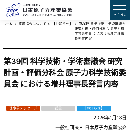
一般社団法
JAPAN ATOMIC IN
ホーム
原産協会について
【お知らせ】
第39回 科学技術・学術審議会
研究計画・評価分科会 原子力科
学技術委員会 における増井理事
長発言内容
第39回 科学技術・学術審議会 研究
計画・評価分科会 原子力科学技術委
員会 における増井理事長発言内容
理事長メッセージ
提言
【お知らせ】
2026年1月13日
一般社団法人 日本原子力産業協会