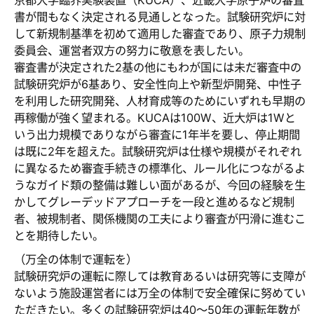
京都大学臨界実験装置（KUCA）、近畿大学原子炉の審査
書が間もなく決定される見通しとなった。試験研究炉に対
して新規制基準を初めて適用した審査であり、原子力規制
委員会、運営者双方の努力に敬意を表したい。
審査書が決定された2基の他にもわが国には未だ審査中の
試験研究炉が6基あり、安全性向上や新型炉開発、中性子
を利用した研究開発、人材育成等のためにいずれも早期の
再稼働が強く望まれる。KUCAは100W、近大炉は1Wと
いう出力規模でありながら審査に1年半を要し、停止期間
は既に2年を超えた。試験研究炉は仕様や規模がそれぞれ
に異なるため審査手続きの標準化、ルール化につながるよ
うなガイド類の整備は難しい面があるが、今回の経験を生
かしてグレーデッドアプローチを一段と進めるなど規制
者、被規制者、関係機関の工夫により審査が円滑に進むこ
とを期待したい。
（万全の体制で運転を）
試験研究炉の運転に際しては教育あるいは研究等に支障が
ないよう施設運営者には万全の体制で安全確保に努めてい
ただきたい。多くの試験研究炉は40～50年の運転年数が