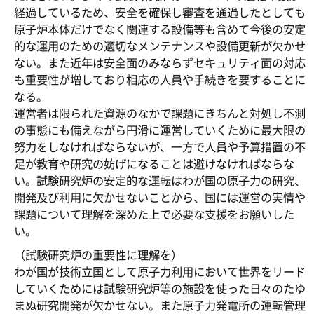
経過しているため、安全を確保し審査を通過したとしても
原子炉本体だけでなく関連する設備等も含めて今後の安定
的な運用のための適切なメンテナンスや設備更新が欠かせ
ない。また近年は安全面のみならずセキュリティ面の対応
も重要性が増しており相応の人員や手続きを要することに
なる。
運営者は限られた資源のなかで課題にきちんと対処し不測
の事態にも備えながら円滑に運営していくために最大限の
努力をしなければならないが、一方で人員や予算措置の不
足が教育や研究の妨げになることは避けなければならな
い。試験研究炉の安定的な運転はわが国の原子力の研究、
開発及び利用に欠かせないことから、国には運営の実情や
課題について理解を深めた上で必要な支援をお願いした
い。
（試験研究炉の重要性に理解を）
わが国が技術立国として原子力利用において世界をリード
していくためには試験研究炉等の施設を使った日々のたゆ
まぬ研究開発が欠かせない。また原子力発電所の運転管理