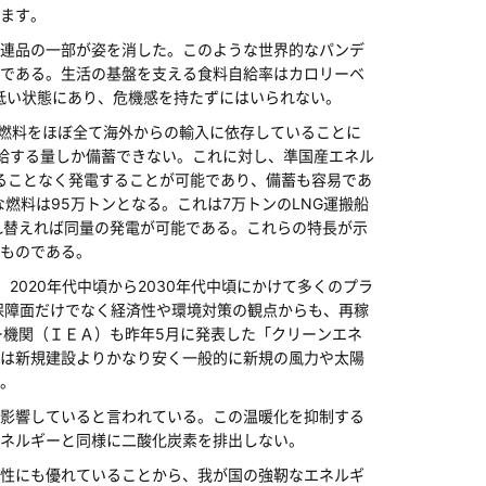
ます。
連品の一部が姿を消した。このような世界的なパンデ
である。生活の基盤を支える食料自給率はカロリーベ
めて低い状態にあり、危機感を持たずにはいられない。
石燃料をほぼ全て海外からの輸入に依存していることに
供給する量しか備蓄できない。これに対し、準国産エネル
ることなく発電することが可能であり、備蓄も容易であ
な燃料は95万トンとなる。これは7万トンのLNG運搬船
れ替えれば同量の発電が可能である。これらの特長が示
ものである。
020年代中頃から2030年代中頃にかけて多くのプラ
保障面だけでなく経済性や環境対策の観点からも、再稼
ー機関（ＩＥＡ）も昨年5月に発表した「クリーンエネ
は新規建設よりかなり安く一般的に新規の風力や太陽
。
影響していると言われている。この温暖化を抑制する
ネルギーと同様に二酸化炭素を排出しない。
性にも優れていることから、我が国の強靭なエネルギ