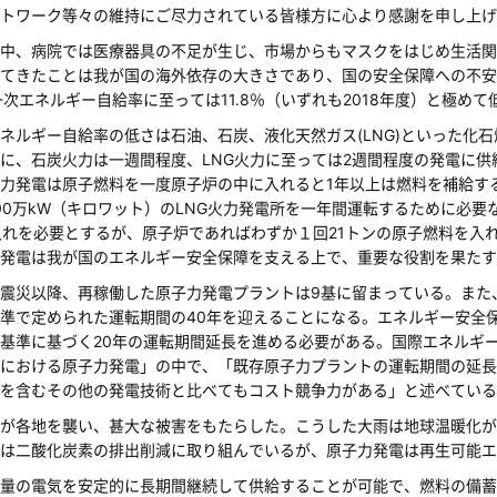
トワーク等々の維持にご尽力されている皆様方に心より感謝を申し上げ
中、病院では医療器具の不足が生じ、市場からもマスクをはじめ生活関
てきたことは我が国の海外依存の大きさであり、国の安全保障への不安
一次エネルギー自給率に至っては11.8％（いずれも2018年度）と極
ネルギー自給率の低さは石油、石炭、液化天然ガス(LNG)といった化
に、石炭火力は一週間程度、LNG火力に至っては2週間程度の発電に
力発電は原子燃料を一度原子炉の中に入れると1年以上は燃料を補給す
00万kW（キロワット）のLNG火力発電所を一年間運転するために必要
入れを必要とするが、原子炉であればわずか１回21トンの原子燃料を入
発電は我が国のエネルギー安全保障を支える上で、重要な役割を果たす
震災以降、再稼働した原子力発電プラントは9基に留まっている。また、2
準で定められた運転期間の40年を迎えることになる。エネルギー安全
基準に基づく20年の運転期間延長を進める必要がある。国際エネルギ
における原子力発電」の中で、「既存原子力プラントの運転期間の延長
を含むその他の発電技術と比べてもコスト競争力がある」と述べている
が各地を襲い、甚大な被害をもたらした。こうした大雨は地球温暖化が
は二酸化炭素の排出削減に取り組んでいるが、原子力発電は再生可能エ
量の電気を安定的に長期間継続して供給することが可能で、燃料の備蓄