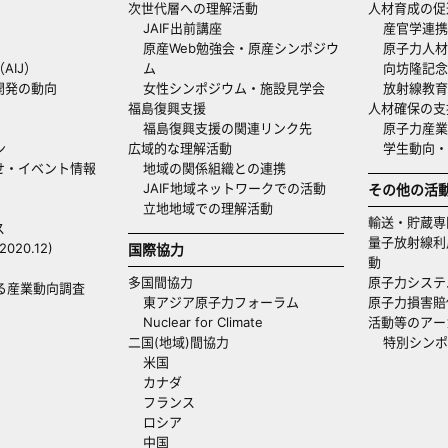
次世代層への理解活動
人材育成の促
JAIF出前講座
産官学連携
原産Web勉強会・原産シンポジウ
原子力人材
AIJ）
ム
向坊隆記念
開発の動向
女性シンポジウム・施設見学会
放射線教育
福島復興支援
人材確保の支
福島復興支援の関連リンク先
原子力産業
ン
広域的な理解活動
学生動向
せ・イベント情報
地域の関係組織との連携
JAIF地域ネットワークでの活動
その他の活
立地地域での理解活動
輸送・貯蔵専
ス
量子放射線利
20.12)
国際協力
動
多国間協力
原子力システ
る産業動向調査
東アジア原子力フォーラム
原子力損害賠
Nuclear for Climate
活動等のアー
二国(地域)間協力
特別シンポ
米国
カナダ
フランス
ロシア
中国