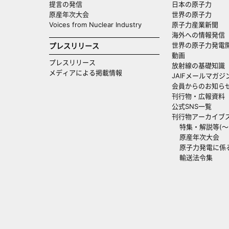
提言の発信
日本の原子力
原産年次大会
世界の原子力
Voices from Nuclear Industry
原子力産業新聞
海外への情報発信（
世界の原子力発電
プレスリリース
動画
プレスリリース
放射線の基礎知識
メディアによる掲載情報
JAIFメールマガジ
会員からのお知ら
刊行物・広報資料
公式SNS一覧
刊行物アーカイブ
特集・解説等(～20
原産年次大会
原子力発電に係
輸送法令集