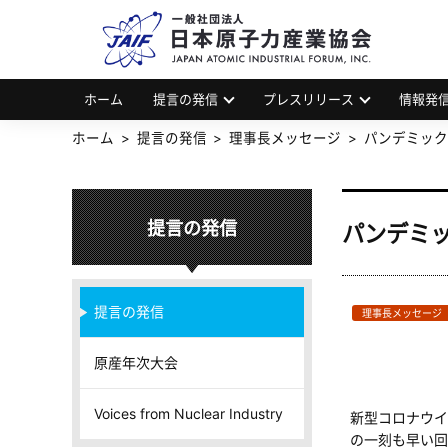
一
JAP
ホーム
提言の発信
プレスリリース
情報発
ホーム
提言の発信
理事長メッセージ
パンデミック
提言の発信
パンデミ
提言の発信
理事長メッセージ
原産年次大会
Voices from Nuclear Industry
新型コロナウイ
の一刻も早い回