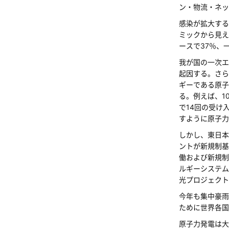
ン・物流・ネッ
感染が拡大する
ミックから見え
ースで37％、
我が国の一次エ
起因する。さら
ギーである原子
る。例えば、1
で14回の受け
すように原子力
しかし、東日本
ントが新規制基
働および新規制
ルギーシステム
光プロジェクト
今年も集中豪雨
ために世界各国
原子力発電は大