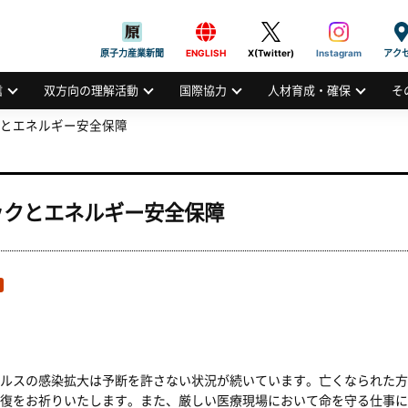
般社団法人
AN ATOMIC INDUSTRIAL FORUM, INC.
原子力産業新聞
ENGLISH
X(Twitter)
Instagram
アク
信
双方向の理解活動
国際協力
人材育成・確保
そ
とエネルギー安全保障
ックとエネルギー安全保障
ルスの感染拡大は予断を許さない状況が続いています。亡くなられた方
復をお祈りいたします。また、厳しい医療現場において命を守る仕事に