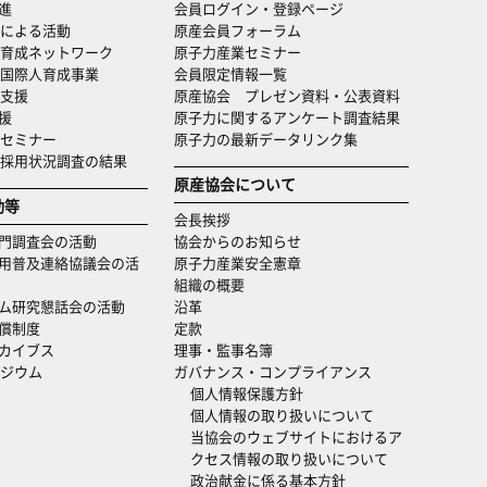
進
会員ログイン・登録ページ
による活動
原産会員フォーラム
育成ネットワーク
原子力産業セミナー
国際人育成事業
会員限定情報一覧
支援
原産協会 プレゼン資料・公表資料
援
原子力に関するアンケート調査結果
セミナー
原子力の最新データリンク集
・採用状況調査の結果
原産協会について
動等
会長挨拶
門調査会の活動
協会からのお知らせ
用普及連絡協議会の活
原子力産業安全憲章
組織の概要
ム研究懇話会の活動
沿革
償制度
定款
カイブス
理事・監事名簿
ジウム
ガバナンス・コンプライアンス
個人情報保護方針
個人情報の取り扱いについて
当協会のウェブサイトにおけるア
クセス情報の取り扱いについて
政治献金に係る基本方針