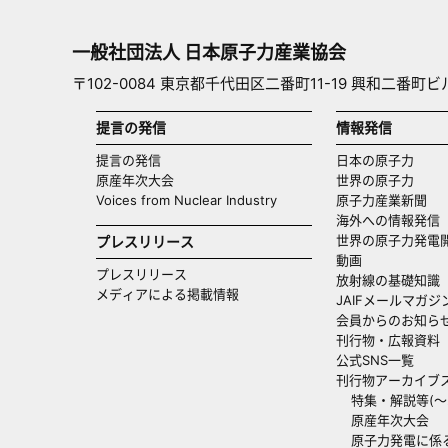
一般社団法人 日本原子力産業協会
〒102-0084 東京都千代田区二番町11-19 興和二番町ビ
提言の発信
情報発信
提言の発信
日本の原子力
原産年次大会
世界の原子力
Voices from Nuclear Industry
原子力産業新聞
海外への情報発信（
世界の原子力発電
プレスリリース
動画
プレスリリース
放射線の基礎知識
メディアによる掲載情報
JAIFメールマガジ
会員からのお知ら
刊行物・広報資料
公式SNS一覧
刊行物アーカイブ
特集・解説等(～20
原産年次大会
原子力発電に係