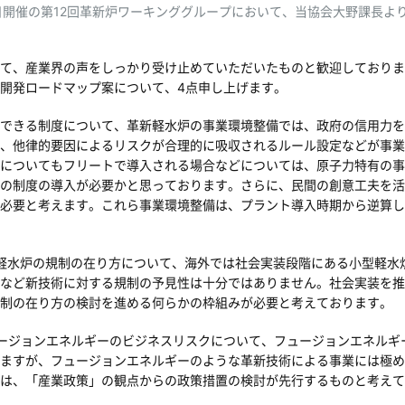
26日開催の第12回革新炉ワーキンググループにおいて、当協会大野課長
て、産業界の声をしっかり受け止めていただいたものと歓迎しておりま
開発ロードマップ案について、4点申し上げます。
できる制度について、革新軽水炉の事業環境整備では、政府の信用力を
、他律的要因によるリスクが合理的に吸収されるルール設定などが事業
についてもフリートで導入される場合などについては、原子力特有の事
の制度の導入が必要かと思っております。さらに、民間の創意工夫を活
必要と考えます。これら事業環境整備は、プラント導入時期から逆算し
軽水炉の規制の在り方について、海外では社会実装段階にある小型軽水炉
など新技術に対する規制の予見性は十分ではありません。社会実装を推
制の在り方の検討を進める何らかの枠組みが必要と考えております。
ージョンエネルギーのビジネスリスクについて、フュージョンエネルギ
ますが、フュージョンエネルギーのような革新技術による事業には極め
は、「産業政策」の観点からの政策措置の検討が先行するものと考えて