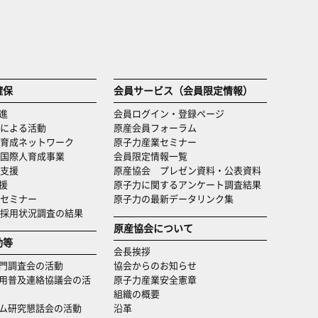
確保
会員サービス（会員限定情報）
進
会員ログイン・登録ページ
による活動
原産会員フォーラム
育成ネットワーク
原子力産業セミナー
国際人育成事業
会員限定情報一覧
支援
原産協会 プレゼン資料・公表資料
援
原子力に関するアンケート調査結果
セミナー
原子力の最新データリンク集
・採用状況調査の結果
原産協会について
動等
会長挨拶
門調査会の活動
協会からのお知らせ
用普及連絡協議会の活
原子力産業安全憲章
組織の概要
ム研究懇話会の活動
沿革