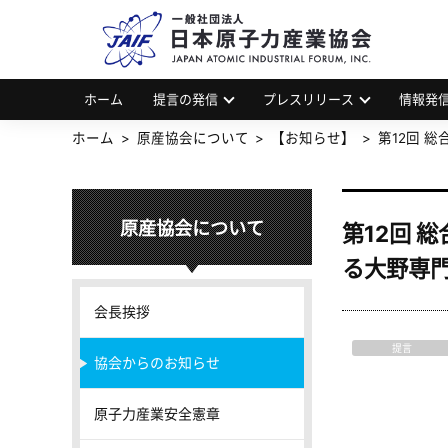
一
JAP
ホーム
提言の発信
プレスリリース
情報発
ホーム
原産協会について
【お知らせ】
第12回 
原産協会について
第12回 
る大野専
会長挨拶
提言
協会からのお知らせ
原子力産業安全憲章