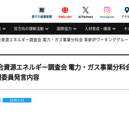
般社団法人
AN ATOMIC INDUSTRIAL FORUM, INC.
原子力産業新聞
ENGLISH
X(Twitter)
Instagram
アク
信
双方向の理解活動
国際協力
人材育成・確保
そ
総合資源エネルギー調査会 電力・ガス事業分科会 革新炉ワーキンググル
総合資源エネルギー調査会 電力・ガス事業分科
門委員発言内容
【お知らせ】