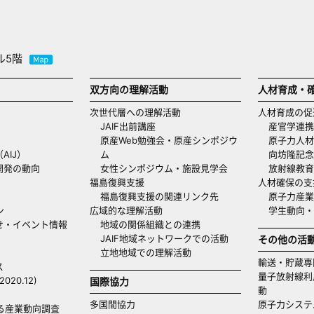
ル5階
双方向の理解活動
人材育成・
次世代層への理解活動
人材育成の促
JAIF出前講座
産官学連携
原産Web勉強会・原産シンポジウ
原子力人材
AIJ）
ム
向坊隆記念
開発の動向
女性シンポジウム・施設見学会
放射線教育
福島復興支援
人材確保の支
福島復興支援の関連リンク先
原子力産業
ン
広域的な理解活動
学生動向
せ・イベント情報
地域の関係組織との連携
JAIF地域ネットワークでの活動
その他の活
立地地域での理解活動
輸送・貯蔵専
ス
量子放射線利
20.12)
国際協力
動
多国間協力
原子力システ
る産業動向調査