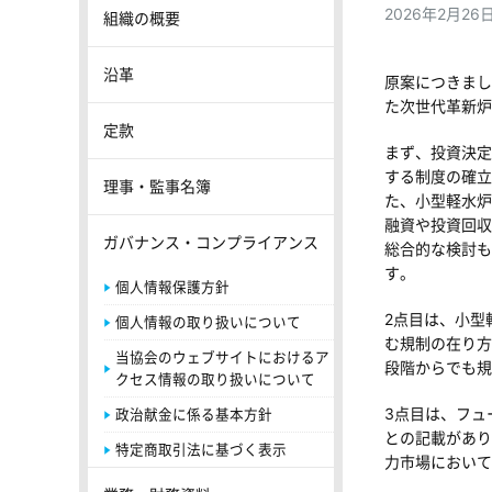
2026年2月
組織の概要
沿革
原案につきまし
た次世代革新炉
定款
まず、投資決定
する制度の確立
理事・監事名簿
た、小型軽水炉
融資や投資回収
ガバナンス・コンプライアンス
総合的な検討も
す。
個人情報保護方針
2点目は、小型
個人情報の取り扱いについて
む規制の在り方
当協会のウェブサイトにおけるア
段階からでも規
クセス情報の取り扱いについて
3点目は、フュ
政治献金に係る基本方針
との記載があり
特定商取引法に基づく表示
力市場において