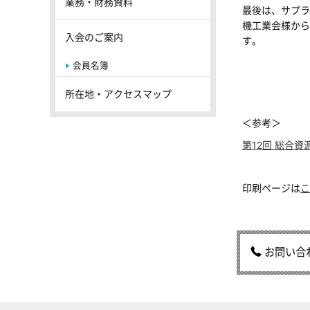
業務・財務資料
最後は、サプラ
機工業会様から
入会のご案内
す。
会員名簿
所在地・アクセスマップ
＜参考＞
第12回 総合
印刷ページは
こ
お問い合