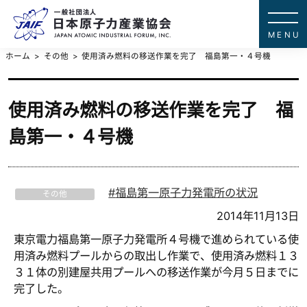
一般社団法
JAPAN ATOMIC IN
ホーム
その他
使用済み燃料の移送作業を完了 福島第一・４号機
使用済み燃料の移送作業を完了 福
島第一・４号機
福島第一原子力発電所の状況
その他
2014年11月13日
東京電力福島第一原子力発電所４号機で進められている使
用済み燃料プールからの取出し作業で、使用済み燃料１３
３１体の別建屋共用プールへの移送作業が今月５日までに
完了した。