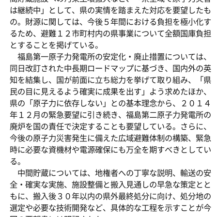
は継続中」として、県の実情を踏まえた対応を要望したも
の。財源に関しては、今後５年間における負担を極小化す
るため、避難１２市町村内の県事業について全額国庫負担
とすることを掲げている。
福島第一原子力発電所の安定化・廃止措置については、
同日改訂された中長期ロードマップに基づき、国内外の英
知を結集し、国が前面に立ち総力を挙げて取り組み、「県
民の目に見えるよう確実に成果を出す」よう求めたほか、
県の「原子力に依存しない」との基本理念から、２０１４
年１２月の緊急要望に引き続き、福島第二原子力発電所の
廃炉を国の責任で決定することも要望している。さらに、
今後の原子力災害発生に備えた広域避難体制の構築、緊急
時に必要な資機材や電源確保にも万全を期すべきとしてい
る。
中間貯蔵については、地権者への丁寧な説明、輸送の安
全・確実な実施、施設整備と搬入見通しの早急な策定とと
もに、搬入後３０年以内の県外最終処分に向け、処分地の
選定や必要な技術開発など、具体的な工程を示すことが今