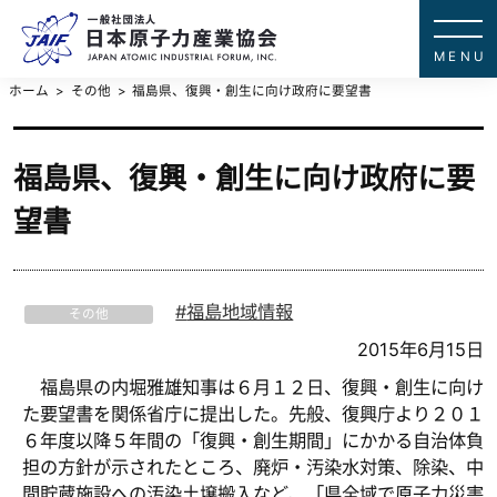
一般社団法
JAPAN ATOMIC IN
ホーム
その他
福島県、復興・創生に向け政府に要望書
福島県、復興・創生に向け政府に要
望書
福島地域情報
その他
2015年6月15日
福島県の内堀雅雄知事は６月１２日、復興・創生に向け
た要望書を関係省庁に提出した。先般、復興庁より２０１
６年度以降５年間の「復興・創生期間」にかかる自治体負
担の方針が示されたところ、廃炉・汚染水対策、除染、中
間貯蔵施設への汚染土壌搬入など、「県全域で原子力災害