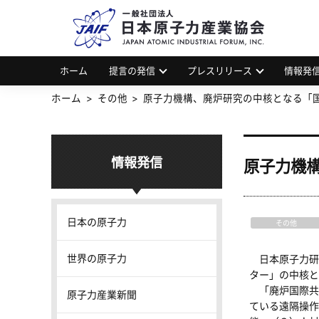
一
JAP
ホーム
提言の発信
プレスリリース
情報発
ホーム
その他
原子力機構、廃炉研究の中核となる「
情報発信
原子力機
日本の原子力
その他
世界の原子力
日本原子力研
ター」の中核と
「廃炉国際共
原子力産業新聞
ている遠隔操作