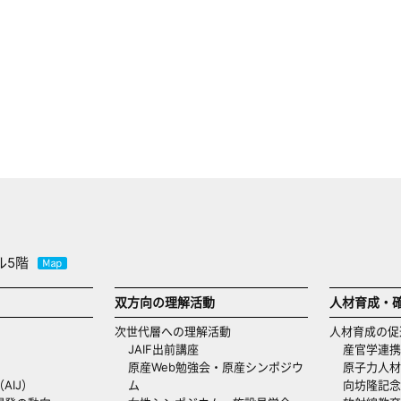
ル5階
双方向の理解活動
人材育成・
次世代層への理解活動
人材育成の促
JAIF出前講座
産官学連携
原産Web勉強会・原産シンポジウ
原子力人材
AIJ）
ム
向坊隆記念