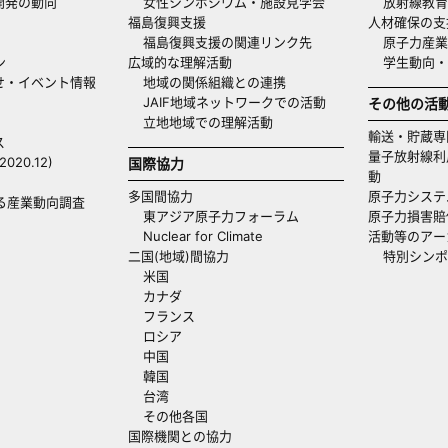
開発の動向
女性シンポジウム・施設見学会
放射線教育
福島復興支援
人材確保の支
福島復興支援の関連リンク先
原子力産業
ン
広域的な理解活動
学生動向
せ・イベント情報
地域の関係組織との連携
JAIF地域ネットワークでの活動
その他の活
立地地域での理解活動
輸送・貯蔵専
ス
量子放射線利
20.12)
国際協力
動
多国間協力
原子力システ
る産業動向調査
東アジア原子力フォーラム
原子力損害賠
Nuclear for Climate
活動等のアー
二国(地域)間協力
特別シンポ
米国
カナダ
フランス
ロシア
中国
韓国
台湾
その他各国
国際機関との協力