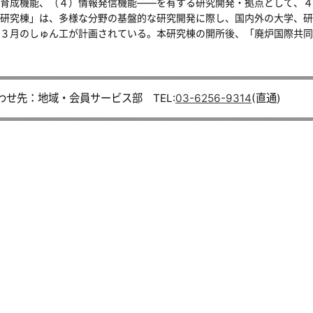
育成機能、（４）情報発信機能――を有する研究開発・拠点として、４
研究棟」は、多様な分野の基盤的な研究開発に際し、国内外の大学、研
３月のしゅん工が計画されている。本研究棟の開所後、「廃炉国際共同
わせ先：地域・会員サービス部 TEL:
03-6256-9314
(直通)