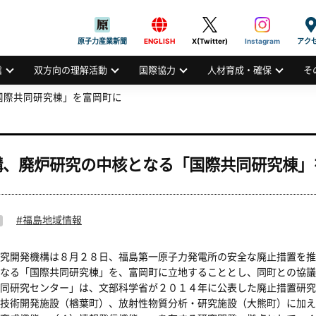
般社団法人
AN ATOMIC INDUSTRIAL FORUM, INC.
原子力産業新聞
ENGLISH
X(Twitter)
Instagram
アク
信
双方向の理解活動
国際協力
人材育成・確保
そ
国際共同研究棟」を富岡町に
構、廃炉研究の中核となる「国際共同研究棟」
福島地域情報
究開発機構は８月２８日、福島第一原子力発電所の安全な廃止措置を推
なる「国際共同研究棟」を、富岡町に立地することとし、同町との協議
同研究センター」は、文部科学省が２０１４年に公表した廃止措置研究
技術開発施設（楢葉町）、放射性物質分析・研究施設（大熊町）に加え