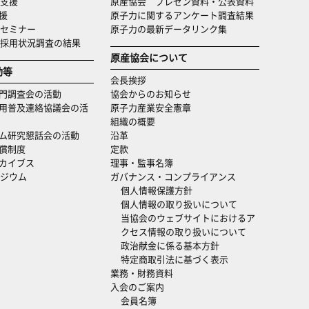
支援
原産協会 プレゼン資料・公表資料
援
原子力に関するアンケート調査結果
セミナー
原子力の最新データリンク集
・採用状況調査の結果
原産協会について
動等
会長挨拶
門調査会の活動
協会からのお知らせ
用普及連絡協議会の活
原子力産業安全憲章
組織の概要
ム研究懇話会の活動
沿革
償制度
定款
カイブス
理事・監事名簿
ジウム
ガバナンス・コンプライアンス
個人情報保護方針
個人情報の取り扱いについて
当協会のウェブサイトにおけるア
クセス情報の取り扱いについて
政治献金に係る基本方針
特定商取引法に基づく表示
業務・財務資料
入会のご案内
会員名簿