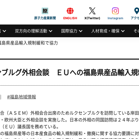
般社団法人
AN ATOMIC INDUSTRIAL FORUM, INC.
原子力産業新聞
ENGLISH
X(Twitter)
Instagram
アク
信
双方向の理解活動
国際協力
人材育成・確保
そ
福島県産品輸入規制緩和で協力
ンブルグ外相会談 ＥＵへの福島県産品輸入規
福島地域情報
合（ＡＳＥＭ）外相会合出席のためルクセンブルクを訪問している岸田
・欧州大臣と外相会談を実施した。日本の外相の同国訪問は２４年ぶり
（ＥＵ）議長国を務めている。
の福島県産等の日本産食品の輸入規制緩和・撤廃に関する協力要請に対