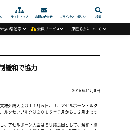
セス
サイトマップ
お問い合わせ
プライバシーポリシー
検索
の他の活動等
会員サービス
原産協会について
制緩和で協力
2015年11月9日
文雄外務大臣は１１月５日、Ｊ．アセルボーン・ルク
。ルクセンブルクは２０１５年７月から１２月までの
し、アセルボーン大臣はＥＵ議長国として、緩和・撤