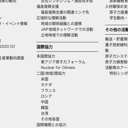
開発の動向
女性シンポジウム・施設見学会
放射線教育
福島復興支援
人材確保の支
福島復興支援の関連リンク先
原子力産業
ン
広域的な理解活動
学生動向
せ・イベント情報
地域の関係組織との連携
JAIF地域ネットワークでの活動
その他の活
立地地域での理解活動
輸送・貯蔵専
ス
量子放射線利
20.12)
国際協力
動
多国間協力
原子力システ
る産業動向調査
東アジア原子力フォーラム
原子力損害賠
Nuclear for Climate
活動等のアー
二国(地域)間協力
特別シンポ
米国
カナダ
フランス
ロシア
中国
韓国
台湾
その他各国
国際機関との協力