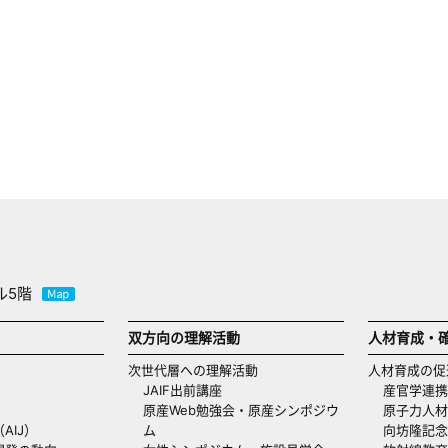
ル5階
双方向の理解活動
人材育成・
次世代層への理解活動
人材育成の促
JAIF出前講座
産官学連携
原産Web勉強会・原産シンポジウ
原子力人材
AIJ）
ム
向坊隆記念