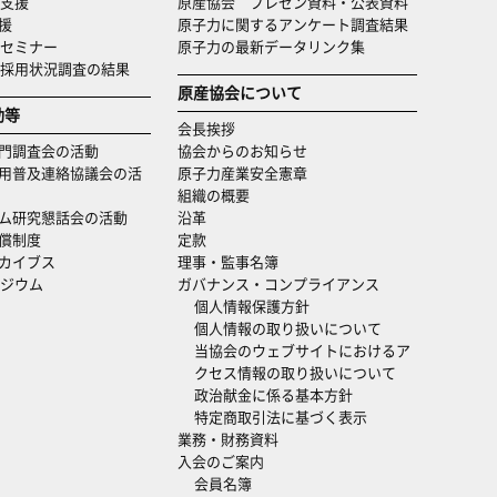
支援
原産協会 プレゼン資料・公表資料
援
原子力に関するアンケート調査結果
セミナー
原子力の最新データリンク集
・採用状況調査の結果
原産協会について
動等
会長挨拶
門調査会の活動
協会からのお知らせ
用普及連絡協議会の活
原子力産業安全憲章
組織の概要
ム研究懇話会の活動
沿革
償制度
定款
カイブス
理事・監事名簿
ジウム
ガバナンス・コンプライアンス
個人情報保護方針
個人情報の取り扱いについて
当協会のウェブサイトにおけるア
クセス情報の取り扱いについて
政治献金に係る基本方針
特定商取引法に基づく表示
業務・財務資料
入会のご案内
会員名簿