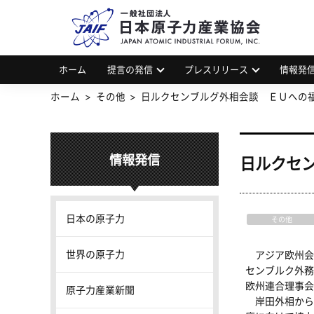
一
JAP
ホーム
提言の発信
プレスリリース
情報発
ホーム
その他
日ルクセンブルグ外相会談 ＥＵへの
情報発信
日ルクセ
日本の原子力
その他
世界の原子力
アジア欧州会
センブルク外務
欧州連合理事会
原子力産業新聞
岸田外相から