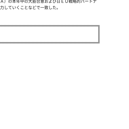
Ａ）の本年中の大筋合意および日ＥＵ戦略的パートナ
力していくことなどで一致した。