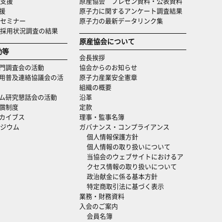
支援
原産協会 プレゼン資料・公表資料
援
原子力に関するアンケート調査結果
セミナー
原子力の最新データリンク集
・採用状況調査の結果
原産協会について
動等
会長挨拶
門調査会の活動
協会からのお知らせ
用普及連絡協議会の活
原子力産業安全憲章
組織の概要
ム研究懇話会の活動
沿革
償制度
定款
カイブス
理事・監事名簿
ジウム
ガバナンス・コンプライアンス
個人情報保護方針
個人情報の取り扱いについて
当協会のウェブサイトにおけるア
クセス情報の取り扱いについて
政治献金に係る基本方針
特定商取引法に基づく表示
業務・財務資料
入会のご案内
会員名簿