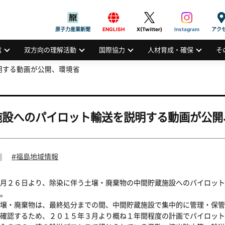
般社団法人
AN ATOMIC INDUSTRIAL FORUM, INC.
原子力産業新聞
ENGLISH
X(Twitter)
Instagram
アク
信
双方向の理解活動
国際協力
人材育成・確保
そ
明する動画が公開、環境省
施設へのパイロット輸送を説明する動画が公開
福島地域情報
月２６日より、除染に伴う土壌・廃棄物の中間貯蔵施設へのパイロット
。
壌・廃棄物は、最終処分までの間、中間貯蔵施設で集中的に管理・保管
確認するため、２０１５年３月より概ね１年間程度の計画でパイロット