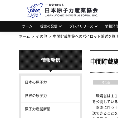
一
JAP
ホーム
提言の発信
プレスリリース
情報発
ホーム
その他
中間貯蔵施設へのパイロット輸送を説
情報発信
中間貯蔵
日本の原子力
その他
世界の原子力
環境省は１１
を公開している
除染に伴う土
原子力産業新聞
送できることを