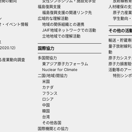
開発の動向
女性シンポジウム・施設見学会
放射線教育
福島復興支援
人材確保の支
福島復興支援の関連リンク先
原子力産業
ン
広域的な理解活動
学生動向
せ・イベント情報
地域の関係組織との連携
JAIF地域ネットワークでの活動
その他の活
立地地域での理解活動
輸送・貯蔵専
ス
量子放射線利
20.12)
国際協力
動
多国間協力
原子力システ
る産業動向調査
東アジア原子力フォーラム
原子力損害賠
Nuclear for Climate
活動等のアー
二国(地域)間協力
特別シンポ
米国
カナダ
フランス
ロシア
中国
韓国
台湾
その他各国
国際機関との協力