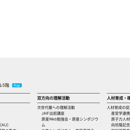
ル5階
双方向の理解活動
人材育成・
次世代層への理解活動
人材育成の促
JAIF出前講座
産官学連携
原産Web勉強会・原産シンポジウ
原子力人材
AIJ）
ム
向坊隆記念