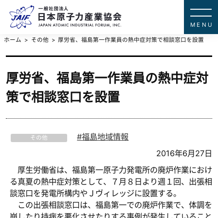
一般社団法
JAPAN ATOMIC IN
ホーム
その他
厚労省、福島第一作業員の熱中症対策で相談窓口を設置
厚労省、福島第一作業員の熱中症対
策で相談窓口を設置
福島地域情報
その他
2016年6月27日
厚生労働省は、福島第一原子力発電所の廃炉作業におけ
る真夏の熱中症対策として、７月８日より週１回、出張相
談窓口を発電所構内やＪヴィレッジに設置する。
この出張相談窓口は、福島第一での廃炉作業で、体調を
崩したり持病を悪化させたりする事例が発生していること