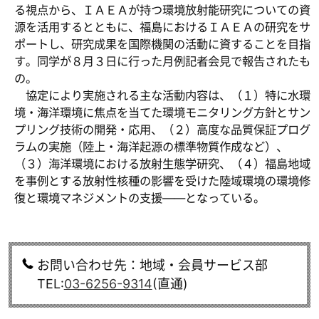
る視点から、ＩＡＥＡが持つ環境放射能研究についての資
源を活用するとともに、福島におけるＩＡＥＡの研究をサ
ポートし、研究成果を国際機関の活動に資することを目指
す。同学が８月３日に行った月例記者会見で報告されたも
の。
協定により実施される主な活動内容は、（１）特に水環
境・海洋環境に焦点を当てた環境モニタリング方針とサン
プリング技術の開発・応用、（２）高度な品質保証プログ
ラムの実施（陸上・海洋起源の標準物質作成など）、
（３）海洋環境における放射生態学研究、（４）福島地域
を事例とする放射性核種の影響を受けた陸域環境の環境修
復と環境マネジメントの支援――となっている。
お問い合わせ先：地域・会員サービス部
TEL:
03-6256-9314
(直通)