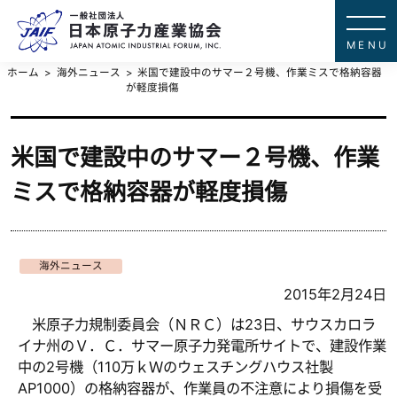
一般社団法
JAPAN ATOMIC IN
ホーム
海外ニュース
米国で建設中のサマー２号機、作業ミスで格納容器
が軽度損傷
米国で建設中のサマー２号機、作業
ミスで格納容器が軽度損傷
海外ニュース
2015年2月24日
米原子力規制委員会（ＮＲＣ）は23日、サウスカロラ
イナ州のＶ．Ｃ．サマー原子力発電所サイトで、建設作業
中の2号機（110万ｋＷのウェスチングハウス社製
AP1000）の格納容器が、作業員の不注意により損傷を受