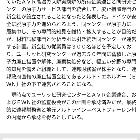
ていたＡＶＲ高温ガス炉実験炉の所有企業連合と同研究セ
ンターの原子力サービス部門を統合して、廃止措置専門の
新会社が設立されることになったと発表した。ドイツが安
全に脱原子力を進められるよう、同センターが原子力に一
層集中し、その専門的知見を維持・拡大することが目的だ
が、材料試験部門と分析ラボは引き続き同センターが運営
する計画。新会社の従業員は３００名ほどを予定してお
り、ユーリッヒ研究センターが過去５０年間に蓄積した原
子力廃止措置や解体、廃棄物処分など、幅広い分野の専門
的知見を備えた組織として、連邦財務省が株主となり、連
邦政府直轄の廃止措置会社であるノルト・エネルギー（Ｅ
ＷＮ）社の下で運営されることになる。
現時点でユーリッヒ研究センターとＡＶＲ企業連合、お
よびＥＷＮ社の監査役会がこの計画を承認済みだが、最終
的に連邦財務省と地元ノルトライン＝ベストファーレン州
の内閣から承認を得るとしている。