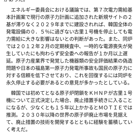
エネルギー委員会における議論では、第７次電力需給基
本計画案で現行の原子力計画に追加された新規サイトの２
基が滞りなく２０２９年までに建設されれば、韓国全体の
発電設備の０．５％に過ぎない古里１号機を停止しても電
力需給に大きな影響はないとの判断があった。また、同炉
では２０１２年２月の定期検査中、一時的な電源喪失が発
生していたにも拘わらず安全委への報告が１か月以上遅
延。原子力産業界で発覚した機器類の安全評価結果の偽造
問題や日本の福島第一原子力発電所事故も国民の原子力に
対する信頼を低下させており、これを回復するには同炉を
永久停止する必要があるとの意見が多かったとしている。
韓国では初めてとなる原子炉閉鎖をＫＨＮＰが古里１号
機について正式決定した場合、廃止措置手続きに入ること
になるが、少なくとも１５年以上かかるとＭＯＴＩＥでは
推測。２０３０年以降の世界の原子炉廃止市場を見据え
て、廃止措置の技術を開発するとともに経験を蓄積してい
く考えだ。