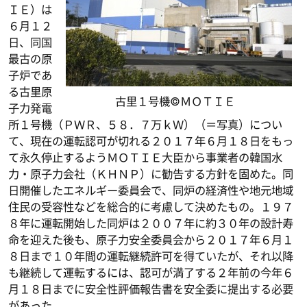
ＩＥ）は
６月１２
日、同国
最古の原
子炉であ
る古里原
古里１号機©ＭＯＴＩＥ
子力発電
所１号機（ＰＷＲ、５８．７万ｋＷ）（＝写真）につい
て、現在の運転認可が切れる２０１７年６月１８日をもっ
て永久停止するようＭＯＴＩＥ大臣から事業者の韓国水
力・原子力会社（ＫＨＮＰ）に勧告する方針を固めた。同
日開催したエネルギー委員会で、同炉の経済性や地元地域
住民の受容性などを総合的に考慮して決めたもの。１９７
８年に運転開始した同炉は２００７年に約３０年の設計寿
命を迎えた後も、原子力安全委員会から２０１７年６月１
８日まで１０年間の運転継続許可を得ていたが、それ以降
も継続して運転するには、認可が満了する２年前の今年６
月１８日までに安全性評価報告書を安全委に提出する必要
があった。