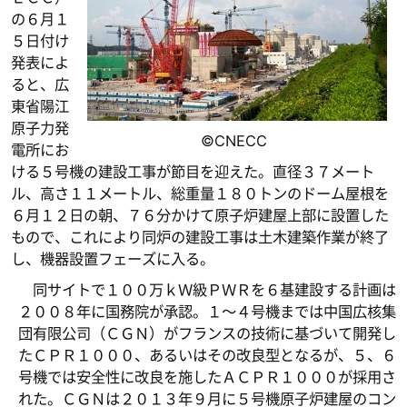
の６月１
５日付け
発表によ
ると、広
東省陽江
原子力発
©CNECC
電所にお
ける５号機の建設工事が節目を迎えた。直径３７メート
ル、高さ１１メートル、総重量１８０トンのドーム屋根を
６月１２日の朝、７６分かけて原子炉建屋上部に設置した
もので、これにより同炉の建設工事は土木建築作業が終了
し、機器設置フェーズに入る。
同サイトで１００万ｋＷ級ＰＷＲを６基建設する計画は
２００８年に国務院が承認。１～４号機までは中国広核集
団有限公司（ＣＧＮ）がフランスの技術に基づいて開発し
たＣＰＲ１０００、あるいはその改良型となるが、５、６
号機では安全性に改良を施したＡＣＰＲ１０００が採用さ
れた。ＣＧＮは２０１３年９月に５号機原子炉建屋のコン