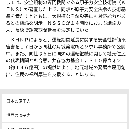
しては、安全規制の専門機関である原子力安全技術院（Ｋ
ＩＮＳ）が審査した上で、同炉が原子力安全法令の技術基
準を満たすとともに、大規模な自然災害にも対応能力があ
るとの結論を明示。ＮＳＳＣが１４時間におよぶ議論の
末、票決で運転期間延長を決定していた。
ＫＨＮＰによると、運転期間延長に関する安全性評価報
告書を１７日から同社の月城発電所とソウル事務所で公開
中。また、同社は６日に同炉の運転継続に関して地元住民
の代表機関とも合意。共存協力基金１，３１０億ウォン
（約１４６億円）の提供により、地元地域の発展や雇用創
出、住民の福利厚生を支援することになる。
日本の原子力
世界の原子力