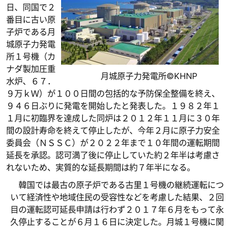
日、同国で２
番目に古い原
子炉である月
城原子力発電
所１号機（カ
ナダ製加圧重
月城原子力発電所©KHNP
水炉、６７．
９万ｋＷ）が１００日間の包括的な予防保全整備を終え、
９４６日ぶりに発電を開始したと発表した。１９８２年１
１月に初臨界を達成した同炉は２０１２年１１月に３０年
間の設計寿命を終えて停止したが、今年２月に原子力安全
委員会（ＮＳＳＣ）が２０２２年まで１０年間の運転期間
延長を承認。認可満了後に停止していた約２年半は考慮さ
れないため、実質的な延長期間は約７年半になる。
韓国では最古の原子炉である古里１号機の継続運転につ
いて経済性や地域住民の受容性などを考慮した結果、２回
目の運転認可延長申請は行わず２０１７年６月をもって永
久停止することが６月１６日に決定した。月城１号機に関