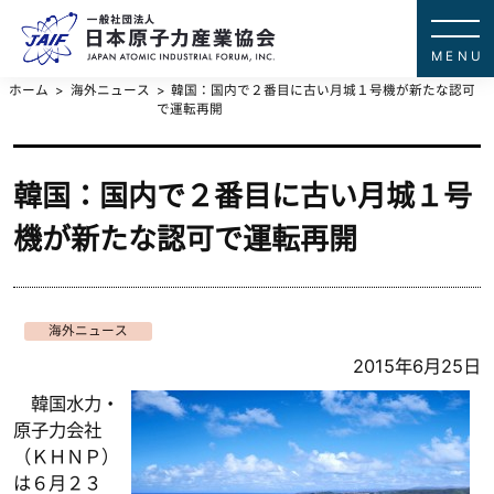
一般社団法
JAPAN ATOMIC IN
ホーム
海外ニュース
韓国：国内で２番目に古い月城１号機が新たな認可
で運転再開
韓国：国内で２番目に古い月城１号
機が新たな認可で運転再開
海外ニュース
2015年6月25日
韓国水力・
原子力会社
（ＫＨＮＰ）
は６月２３