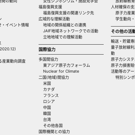
開発の動向
女性シンポジウム・施設見学会
放射線教育
福島復興支援
人材確保の支
福島復興支援の関連リンク先
原子力産業
ン
広域的な理解活動
学生動向
せ・イベント情報
地域の関係組織との連携
JAIF地域ネットワークでの活動
その他の活
立地地域での理解活動
輸送・貯蔵専
ス
量子放射線利
20.12)
国際協力
動
多国間協力
原子力システ
る産業動向調査
東アジア原子力フォーラム
原子力損害賠
Nuclear for Climate
活動等のアー
二国(地域)間協力
特別シンポ
米国
カナダ
フランス
ロシア
中国
韓国
台湾
その他各国
国際機関との協力