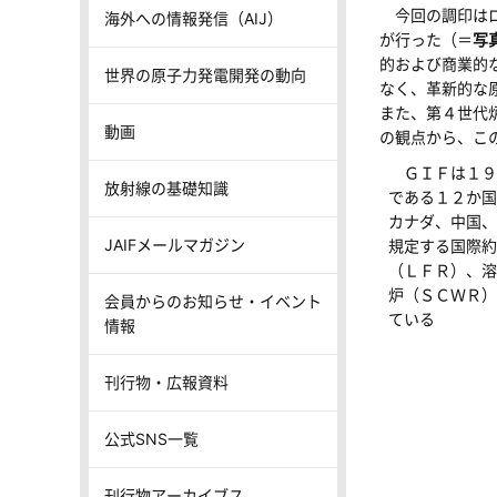
今回の調印はロ
海外への情報発信（AIJ）
が行った（＝
写
的および商業的
世界の原子力発電開発の動向
なく、革新的な
また、第４世代
動画
の観点から、こ
ＧＩＦは１９
放射線の基礎知識
である１２か国
カナダ、中国、
JAIFメールマガジン
規定する国際約
（ＬＦＲ）、溶
炉（ＳＣＷＲ）
会員からのお知らせ・イベント
ている
情報
刊行物・広報資料
公式SNS一覧
刊行物アーカイブス