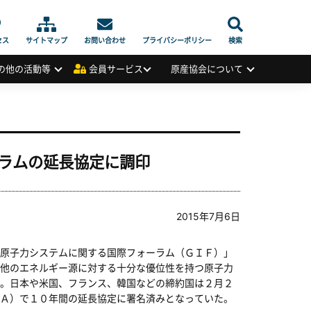
セス
サイトマップ
お問い合わせ
プライバシーポリシー
検索
の他の活動等
会員サービス
原産協会について
ラムの延長協定に調印
2015年7月6日
原子力システムに関する国際フォーラム（ＧＩＦ）」
他のエネルギー源に対する十分な優位性を持つ原子力
。日本や米国、フランス、韓国などの締約国は２月２
Ａ）で１０年間の延長協定に署名済みとなっていた。