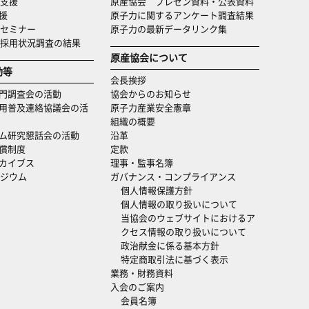
支援
原産協会 プレゼン資料・公表資料
援
原子力に関するアンケート調査結果
セミナー
原子力の最新データリンク集
・採用状況調査の結果
原産協会について
動等
会長挨拶
門調査会の活動
協会からのお知らせ
用普及連絡協議会の活
原子力産業安全憲章
組織の概要
ム研究懇話会の活動
沿革
償制度
定款
カイブス
理事・監事名簿
ジウム
ガバナンス・コンプライアンス
個人情報保護方針
個人情報の取り扱いについて
当協会のウェブサイトにおけるア
クセス情報の取り扱いについて
政治献金に係る基本方針
特定商取引法に基づく表示
業務・財務資料
入会のご案内
会員名簿