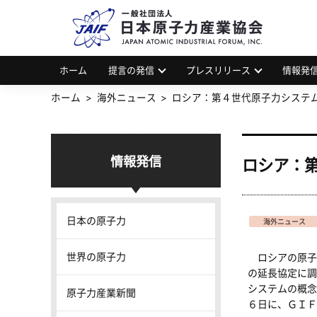
一
JAP
ホーム
提言の発信
プレスリリース
情報発
ホーム
海外ニュース
ロシア：第４世代原子力システ
情報発信
ロシア：
日本の原子力
海外ニュース
世界の原子力
ロシアの原子
の延長協定に調
システムの概念
原子力産業新聞
６日に、ＧＩＦ