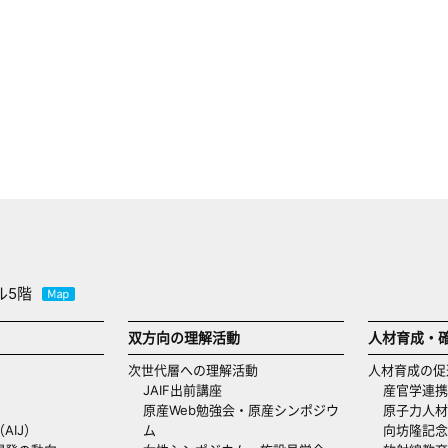
ル5階
双方向の理解活動
人材育成・
次世代層への理解活動
人材育成の促
JAIF出前講座
産官学連携
原産Web勉強会・原産シンポジウ
原子力人材
AIJ）
ム
向坊隆記念