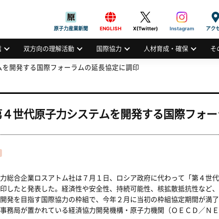
般社団法人
AN ATOMIC INDUSTRIAL FORUM, INC.
原子力産業新聞
ENGLISH
X(Twitter)
Instagram
アク
信
双方向の理解活動
国際協力
人材育成・確保
そ
ムを開発する国際フォーラムの延長協定に調印
第４世代原子力システムを開発する国際フォー
力総合企業ロスアトム社は７月１日、ロシア政府に代わって「第４世代
印したと発表した。経済性や安全性、持続可能性、核拡散抵抗性など、
開発を目指す国際協力の枠組で、今年２月に当初の枠組協定期間が満了
事務局が置かれている経済協力開発機構・原子力機関（ＯＥＣＤ／ＮＥ