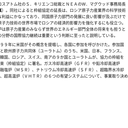
スアトム社のＳ．キリエンコ総裁とＮＥＡのＷ．マグウッド事務局長
真
）。同社によると枠組協定の延長は、ロシア原子力産業界の科学技術
な利益にかなっており、同国原子力部門の発展に良い影響が及ぶだけで
原子力技術の世界市場でロシアの経済的影響力を強化するにも役立つ。
炉は原子力産業のみならず世界のエネルギー部門全体の将来をも担うと
の分野の国際協力継続は重要という判断に至ったと説明している。
９９年に米国がその概念を提唱し、各国に参加を呼びかけた。参加国
と欧州原子力共同体（ユーラトム）のうち、米国、日本、フランス、
韓国、ロシア、スイス、南アの９か国とユーラトムが、協力の枠組を
束（枠組協定）に署名。ガス冷却高速炉（ＧＦＲ）や鉛冷却高速炉
融塩炉（ＭＳＲ）、ナトリウム冷却高速炉（ＳＦＲ）、超臨界水冷却
、超高温炉（ＶＨＴＲ）の６つの有望システムについて、事業取り決め