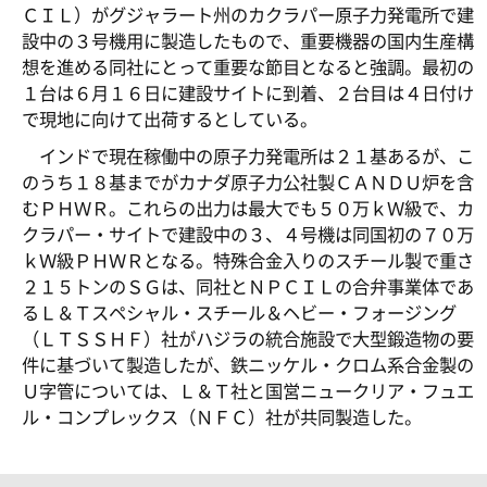
ＣＩＬ）がグジャラート州のカクラパー原子力発電所で建
設中の３号機用に製造したもので、重要機器の国内生産構
想を進める同社にとって重要な節目となると強調。最初の
１台は６月１６日に建設サイトに到着、２台目は４日付け
で現地に向けて出荷するとしている。
インドで現在稼働中の原子力発電所は２１基あるが、こ
のうち１８基までがカナダ原子力公社製ＣＡＮＤＵ炉を含
むＰＨＷＲ。これらの出力は最大でも５０万ｋＷ級で、カ
クラパー・サイトで建設中の３、４号機は同国初の７０万
ｋＷ級ＰＨＷＲとなる。特殊合金入りのスチール製で重さ
２１５トンのＳＧは、同社とＮＰＣＩＬの合弁事業体であ
るＬ＆Ｔスペシャル・スチール＆ヘビー・フォージング
（ＬＴＳＳＨＦ）社がハジラの統合施設で大型鍛造物の要
件に基づいて製造したが、鉄ニッケル・クロム系合金製の
Ｕ字管については、Ｌ＆Ｔ社と国営ニュークリア・フュエ
ル・コンプレックス（ＮＦＣ）社が共同製造した。