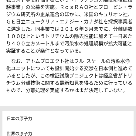
験事業」の公募を実施。ＲｏｓＲＡＯ社とフローピン・ラ
ジウム研究所の企業連合のほかに、米国のキュリオン社、
ＧＥ日立ニュークリア・エナジー・カナダ社を採択事業者
に選定した。同事業では２０１６年３月までに、分離係数
１００以上というトリチウムの除去性能に加えて一日あた
り４００立方メートルまで汚染水の処理規模が拡大可能と
実証することが条件となっている。
なお、アトムプロエクト社はフル･スケールの汚染水浄
化ユニットについても設計開始する交渉を日本側と進めて
いるとしたが、この検証試験プロジェクトは経産省がトリ
チウム分離技術に関する最新知見を得るために行っている
もので、分離処理を実施するかはまだ決定していない。
日本の原子力
世界の原子力