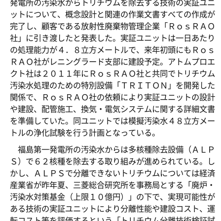
発電所の汚染水からトリチウムを除去する技術の実証ユニ
ットについて、概念設計と関連の作業文書すべての作成が
完了し、顧客である放射性廃棄物管理企業「ＲｏｓＲＡＯ
社」に引き渡したと発表した。実証ユニットは一日あたり
の処理能力が４．８立方メートルで、来年初頭にもＲｏｓ
ＲＡＯ社がレニングラード支部に建設予定。アトムプロエ
クト社は２０１１年にＲｏｓＲＡＯ社と共同でトリチウム
汚染水処理のための特別設備「ＴＲＩＴＯＮ」を開発した
関係で、ＲｏｓＲＡＯ社の依頼により実証ユニットの設計
や建設、配管施工、換気・電気システムに関する詳細文書
を準備していた。同ユニットでは模擬汚染水４８立方メー
トルの浄化試験を行う計画となっている。
福島第一発電所の汚染水からは多核種除去設備（ＡＬＰ
Ｓ）で６２核種を除去する取り組みが進められている。し
かし、ＡＬＰＳで分離できないトリチウムについては経済
産業省が昨年夏、三菱総合研究所を事務局とする「廃炉・
汚染水対策基金（上限１０億円）」の下で、実現可能性が
ある技術の実証ユニットにより分離性能や建設コスト、運
転コスト等を評価するという「トリチウム分離技術検証試