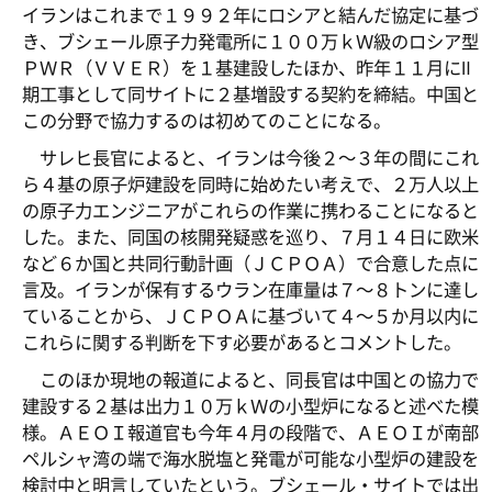
イランはこれまで１９９２年にロシアと結んだ協定に基づ
き、ブシェール原子力発電所に１００万ｋＷ級のロシア型
ＰＷＲ（ＶＶＥＲ）を１基建設したほか、昨年１１月にⅡ
期工事として同サイトに２基増設する契約を締結。中国と
この分野で協力するのは初めてのことになる。
サレヒ長官によると、イランは今後２～３年の間にこれ
ら４基の原子炉建設を同時に始めたい考えで、２万人以上
の原子力エンジニアがこれらの作業に携わることになると
した。また、同国の核開発疑惑を巡り、７月１４日に欧米
など６か国と共同行動計画（ＪＣＰＯＡ）で合意した点に
言及。イランが保有するウラン在庫量は７～８トンに達し
ていることから、ＪＣＰＯＡに基づいて４～５か月以内に
これらに関する判断を下す必要があるとコメントした。
このほか現地の報道によると、同長官は中国との協力で
建設する２基は出力１０万ｋＷの小型炉になると述べた模
様。ＡＥＯＩ報道官も今年４月の段階で、ＡＥＯＩが南部
ペルシャ湾の端で海水脱塩と発電が可能な小型炉の建設を
検討中と明言していたという。ブシェール・サイトでは出