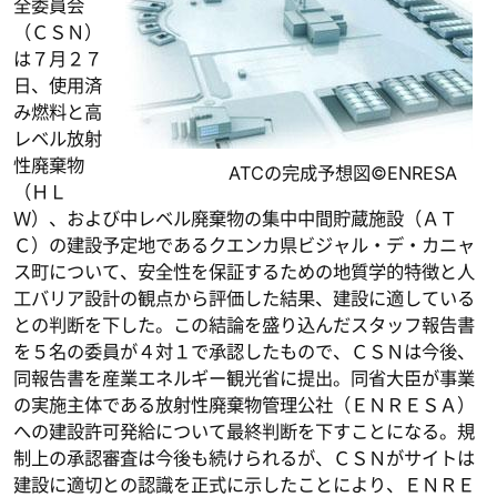
全委員会
（ＣＳＮ）
は７月２７
日、使用済
み燃料と高
レベル放射
性廃棄物
ATCの完成予想図©ENRESA
（ＨＬ
Ｗ）、および中レベル廃棄物の集中中間貯蔵施設（ＡＴ
Ｃ）の建設予定地であるクエンカ県ビジャル・デ・カニャ
ス町について、安全性を保証するための地質学的特徴と人
工バリア設計の観点から評価した結果、建設に適している
との判断を下した。この結論を盛り込んだスタッフ報告書
を５名の委員が４対１で承認したもので、ＣＳＮは今後、
同報告書を産業エネルギー観光省に提出。同省大臣が事業
の実施主体である放射性廃棄物管理公社（ＥＮＲＥＳＡ）
への建設許可発給について最終判断を下すことになる。規
制上の承認審査は今後も続けられるが、ＣＳＮがサイトは
建設に適切との認識を正式に示したことにより、ＥＮＲＥ