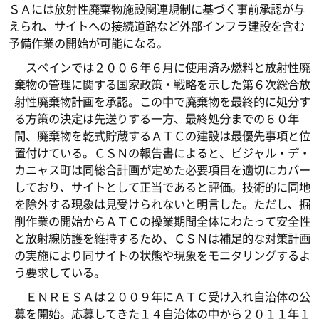
ＳＡには放射性廃棄物施設関連規制に基づく事前承認が与
えられ、サイトへの接続道路など外部インフラ建設を含む
予備作業の開始が可能になる。
スペインでは２００６年６月に使用済み燃料と放射性廃
棄物の管理に関する国家政策・戦略を示した第６次総合放
射性廃棄物計画を承認。この中で廃棄物を最終的に処分す
る方策の決定は先送りする一方、最終処分までの６０年
間、廃棄物を乾式貯蔵するＡＴＣの建設は最優先事項と位
置付けている。ＣＳＮの報告書によると、ビジャル・デ・
カニャス町は同総合計画が定めた必要項目を適切にカバー
しており、サイトとして正当であると評価。技術的に同地
を除外する現象は見受けられないと明言した。ただし、掘
削作業の開始からＡＴＣの操業期間全体にわたって安全性
と放射線防護を維持するため、ＣＳＮは補足的な対策計画
の実施により同サイトの状態や現象をモニタリングするよ
う要求している。
ＥＮＲＥＳＡは２００９年にＡＴＣ受け入れ自治体の公
募を開始。応募してきた１４自治体の中から２０１１年１