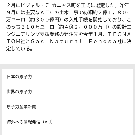
２月にビジャル・デ･カニャス町を正式に選定した。昨年
９月には主要なＡＴＣの土木工事で総額約２億１，８００
万ユーロ（約３００億円）の入札手続を開始しており、こ
のうち３１０万ユーロ（約４億２，０００万円）の設計エ
ンジニアリング支援業務の発注先を今年１月、ＴＥＣＮＡ
ＴＯＭ社とＧａｓ Ｎａｔｕｒａｌ Ｆｅｎｏｓａ社に決
定している。
日本の原子力
世界の原子力
原子力産業新聞
海外への情報発信（AIJ）