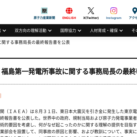
般社団法人
AN ATOMIC INDUSTRIAL FORUM, INC.
原子力産業新聞
ENGLISH
X(Twitter)
Instagram
アク
信
双方向の理解活動
国際協力
人材育成・確保
そ
に関する事務局長の最終報告書を公表
：福島第一発電所事故に関する事務局長の最終
関（ＩＡＥＡ）は８月３１日、東日本大震災を引き金に発生した東京電
終報告書を公表した。世界中の政府、規制当局および原子力発電事業者
術的要因を考慮し、何がなぜ起こったのかに関する理解の提供を目指す
業部会を設置して、同事故の原因と影響、および教訓について、事実に