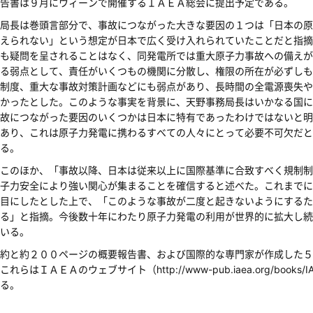
告書は９月にウィーンで開催するＩＡＥＡ総会に提出予定である。
局長は巻頭言部分で、事故につながった大きな要因の１つは「日本の原
えられない」という想定が日本で広く受け入れられていたことだと指摘
も疑問を呈されることはなく、同発電所では重大原子力事故への備えが
る弱点として、責任がいくつもの機関に分散し、権限の所在が必ずしも
制度、重大な事故対策計画などにも弱点があり、長時間の全電源喪失や
かったとした。このような事実を背景に、天野事務局長はいかなる国に
故につながった要因のいくつかは日本に特有であったわけではないと明
あり、これは原子力発電に携わるすべての人々にとって必要不可欠だと
る。
このほか、「事故以降、日本は従来以上に国際基準に合致すべく規制制
子力安全により強い関心が集まることを確信すると述べた。これまでに
目にしたとした上で、「このような事故が二度と起きないようにするた
る」と指摘。今後数十年にわたり原子力発電の利用が世界的に拡大し続
いる。
約と約２００ページの概要報告書、および国際的な専門家が作成した５
ＩＡＥＡのウェブサイト（http://www-pub.iaea.org/books/IAEABook
る。