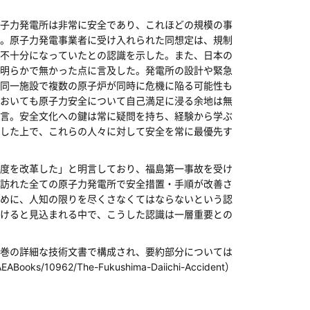
子力発電所は非常に安全であり、これほどの規模の事
。原子力発電事業者に受け入れられた同想定は、規制
不十分になっていたとの認識を示した。また、日本の
明らかで無かった点に言及した。発電所の設計や緊急
同一施設で複数の原子炉が同時に危機に陥る可能性も
おいても原子力安全について自己満足に浸る余地は無
言。安全文化への鍵は常に疑問を持ち、経験から学ぶ
した上で、これらの人々に対して安全を常に最優先す
度を改革した」と明言しており、福島第一事故を受け
訪れた全ての原子力発電所で安全措置・手順が改善さ
めに、人知の限りを尽くさなくてはならないという認
けると見込まれる中で、こうした認識は一層重要との
巻の詳細な技術文書で構成され、要約部分については
s/10962/The-Fukushima-Daiichi-Accident）