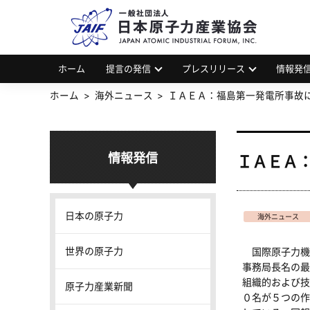
一
JAP
ホーム
提言の発信
プレスリリース
情報発
ホーム
海外ニュース
ＩＡＥＡ：福島第一発電所事故
情報発信
ＩＡＥＡ
日本の原子力
海外ニュース
世界の原子力
国際原子力機
事務局長名の最
組織的および技
原子力産業新聞
０名が５つの作