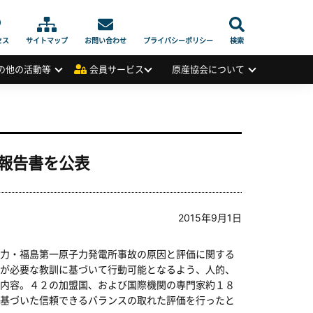
セス
サイトマップ
お問い合わせ
プライバシーポリシー
検索
の他の活動等
会員サービス
原産協会について
報告書を公表
2015年9月1日
力・福島第一原子力発電所事故の原因と評価に関する
が必要な教訓に基づいて行動可能となるよう、人的、
内容。４２の加盟国、および国際機関の専門家約１８
基づいた信頼できるバランスの取れた評価を行ったと