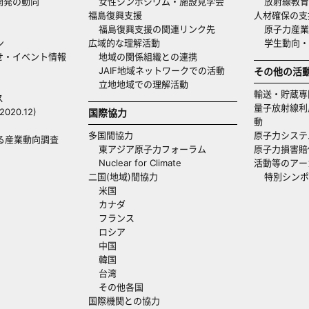
開発の動向
女性シンポジウム・施設見学会
放射線教育
福島復興支援
人材確保の支
福島復興支援の関連リンク先
原子力産業
ン
広域的な理解活動
学生動向
せ・イベント情報
地域の関係組織との連携
JAIF地域ネットワークでの活動
その他の活
立地地域での理解活動
輸送・貯蔵専
ス
量子放射線利
20.12)
国際協力
動
多国間協力
原子力システ
る産業動向調査
東アジア原子力フォーラム
原子力損害賠
Nuclear for Climate
活動等のアー
二国(地域)間協力
特別シンポ
米国
カナダ
フランス
ロシア
中国
韓国
台湾
その他各国
国際機関との協力