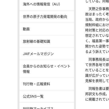
している。同報
海外への情報発信（AIJ）
天野之弥事務
故はまったく考
世界の原子力発電開発の動向
当局、政府から
規制枠組におけ
動画
時対策と対応の
想定されていな
く、福島第一事
放射線の基礎知識
開かれた姿勢で
るよう訴えてい
JAIFメールマガジン
同事務局長は
て世界各地で原
会員からのお知らせ・イベント
れていることを
情報
識が広がってい
見解を表明して
刊行物・広報資料
同報告書は要
邦訳文も作成。これらは
公式SNS一覧
に掲載されてい
刊行物アーカイブス