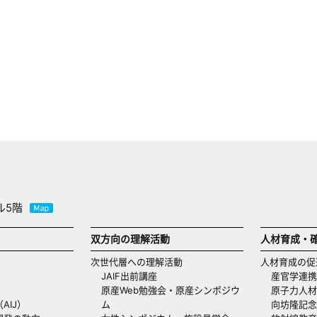
ル5階
双方向の理解活動
人材育成・
次世代層への理解活動
人材育成の促
JAIF出前講座
産官学連携
原産Web勉強会・原産シンポジウ
原子力人材
AIJ）
ム
向坊隆記念