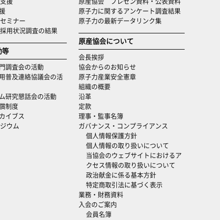
支援
原産協会 プレゼン資料・公表資料
援
原子力に関するアンケート調査結果
セミナー
原子力の最新データリンク集
・採用状況調査の結果
原産協会について
動等
会長挨拶
門調査会の活動
協会からのお知らせ
用普及連絡協議会の活
原子力産業安全憲章
組織の概要
ム研究懇話会の活動
沿革
償制度
定款
カイブス
理事・監事名簿
ジウム
ガバナンス・コンプライアンス
個人情報保護方針
個人情報の取り扱いについて
当協会のウェブサイトにおけるア
クセス情報の取り扱いについて
政治献金に係る基本方針
特定商取引法に基づく表示
業務・財務資料
入会のご案内
会員名簿